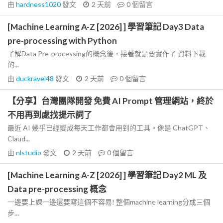
由
hardness1020
發文
2 天前
0
個留言
[Machine Learning A-Z [2026] ] 學習筆記 Day3 Data
pre-processing with Python
了解Data Pre-processing的概念後，接著就是要實作了 資料下載
的...
由
duckravel48
發文
2 天前
0
個留言
【分享】台灣團隊開發 免費 AI Prompt 管理網站，終於
不用再到處找提示詞了
最近 AI 幾乎已經變成每天工作都會用到的工具。像是 ChatGPT、
Claud...
由
nlstudio
發文
2 天前
0
個留言
[Machine Learning A-Z [2026] ] 學習筆記 Day2 ML 及
Data pre-processing 概念
一邊要上課一邊還要寫這個不容易! 整個machine learning分成三個
步...