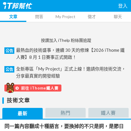
登入
文章
問答
My Project
徵才
聊天
按讚加入 iThelp 粉絲團追蹤
最熱血的技術盛事，連續 30 天的修煉【2026 iThome 鐵
公告
人賽】8 月 1 日賽事正式開啟！
全新專區「My Project」正式上線！邀請你用技術交流，
公告
分享最真實的開發經驗
前往 iThome鐵人賽
技術文章
熱門
鐵人賽
最新
同一篇內容翻成十種語言，要換掉的不只是詞，是節日