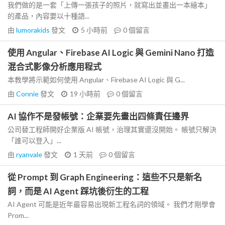
我們做的是一套「上傳一張孩子的照片，就寫出並畫出一本繪本」
的產品，內容要以十種語...
由
lumorakids
發文
5 小時前
0
個留言
使用 Angular、Firebase AI Logic 與 Gemini Nano 打造
混合式影像分析應用程式
本教學將示範如何使用 Angular、Firebase AI Logic 與 G...
由
Connie
發文
19 小時前
0
個留言
AI 協作不是發帳號：企業要先畫出四條責任邊界
公司替工程師開好企業版 AI 帳號，治理其實還沒開始。 帳號只解決
「誰可以登入」...
由
ryanvale
發文
1 天前
0
個留言
從 Prompt 到 Graph Engineering：這些不只是新名
詞，而是 AI Agent 踩坑後衍生的工程
AI Agent 可能是近年最容易出現新工程名詞的領域。 我們才剛學會
Prom...