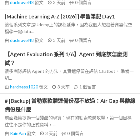
由
duckravel48
發文
3 天前
0
個留言
[Machine Learning A-Z [2026] ] 學習筆記 Day1
這個系列文章是Udemy上的課程延伸，因為我個人想趁著育嬰假空
檔學一點data...
由
duckravel48
發文
3 天前
0
個留言
【Agent Evaluation 系列 1/6】Agent 到底該怎麼測
試？
很多團隊評估 Agent 的方法，其實還停留在評估 Chatbot。 準備一
組...
由
hardness1020
發文
3 天前
1
個留言
# [Backup] 當勒索軟體連備份都不放過：Air Gap 與離線
備份是什麼
前面幾篇提過一個殘酷的現實：現在的勒索軟體攻擊，第一個目標
往往不是你的正式資料，...
由
RainPan
發文
3 天前
0
個留言