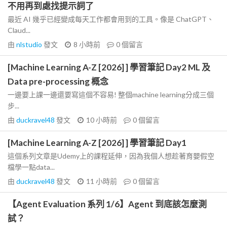
不用再到處找提示詞了
最近 AI 幾乎已經變成每天工作都會用到的工具。像是 ChatGPT、
Claud...
由
nlstudio
發文
8 小時前
0
個留言
[Machine Learning A-Z [2026] ] 學習筆記 Day2 ML 及
Data pre-processing 概念
一邊要上課一邊還要寫這個不容易! 整個machine learning分成三個
步...
由
duckravel48
發文
10 小時前
0
個留言
[Machine Learning A-Z [2026] ] 學習筆記 Day1
這個系列文章是Udemy上的課程延伸，因為我個人想趁著育嬰假空
檔學一點data...
由
duckravel48
發文
11 小時前
0
個留言
【Agent Evaluation 系列 1/6】Agent 到底該怎麼測
試？