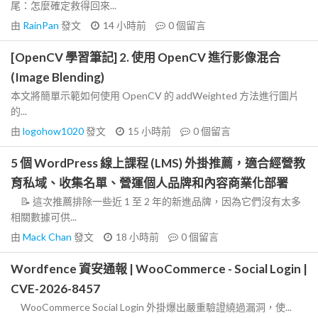
尾：怎麼確定救得回來...
由
RainPan
發文
14 小時前
0
個留言
[OpenCV 學習筆記] 2. 使用 OpenCV 進行影像混合
(Image Blending)
本文將簡單示範如何使用 OpenCV 的 addWeighted 方法進行圖片
的...
由
logohow1020
發文
15 小時前
0
個留言
5 個 WordPress 線上課程 (LMS) 外掛推薦，適合經營教
育私域、收集名單、營運個人品牌和內容商業化部署
📝 這次推薦排除一些近 1 至 2 年的新進品牌，因為它們沒有太多
相關數據可供...
由
Mack Chan
發文
18 小時前
0
個留言
Wordfence 資安通報 | WooCommerce - Social Login |
CVE-2026-8457
WooCommerce Social Login 外掛爆出嚴重驗證繞過漏洞，使...