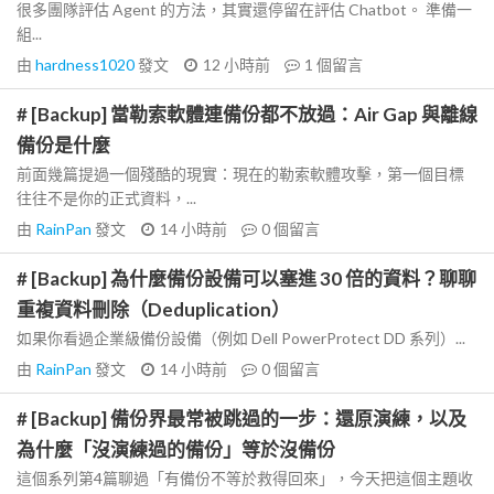
很多團隊評估 Agent 的方法，其實還停留在評估 Chatbot。 準備一
組...
由
hardness1020
發文
12 小時前
1
個留言
# [Backup] 當勒索軟體連備份都不放過：Air Gap 與離線
備份是什麼
前面幾篇提過一個殘酷的現實：現在的勒索軟體攻擊，第一個目標
往往不是你的正式資料，...
由
RainPan
發文
14 小時前
0
個留言
# [Backup] 為什麼備份設備可以塞進 30 倍的資料？聊聊
重複資料刪除（Deduplication）
如果你看過企業級備份設備（例如 Dell PowerProtect DD 系列）...
由
RainPan
發文
14 小時前
0
個留言
# [Backup] 備份界最常被跳過的一步：還原演練，以及
為什麼「沒演練過的備份」等於沒備份
這個系列第4篇聊過「有備份不等於救得回來」，今天把這個主題收