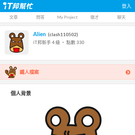
登入
文章
問答
My Project
徵才
聊天
Alien
(
clash110502
)
iT邦新手
4
級 ‧ 點數
330
鐵人檔案
個人背景