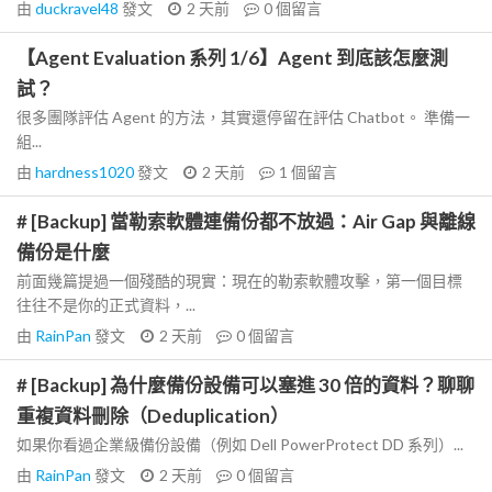
由
duckravel48
發文
2 天前
0
個留言
【Agent Evaluation 系列 1/6】Agent 到底該怎麼測
試？
很多團隊評估 Agent 的方法，其實還停留在評估 Chatbot。 準備一
組...
由
hardness1020
發文
2 天前
1
個留言
# [Backup] 當勒索軟體連備份都不放過：Air Gap 與離線
備份是什麼
前面幾篇提過一個殘酷的現實：現在的勒索軟體攻擊，第一個目標
往往不是你的正式資料，...
由
RainPan
發文
2 天前
0
個留言
# [Backup] 為什麼備份設備可以塞進 30 倍的資料？聊聊
重複資料刪除（Deduplication）
如果你看過企業級備份設備（例如 Dell PowerProtect DD 系列）...
由
RainPan
發文
2 天前
0
個留言