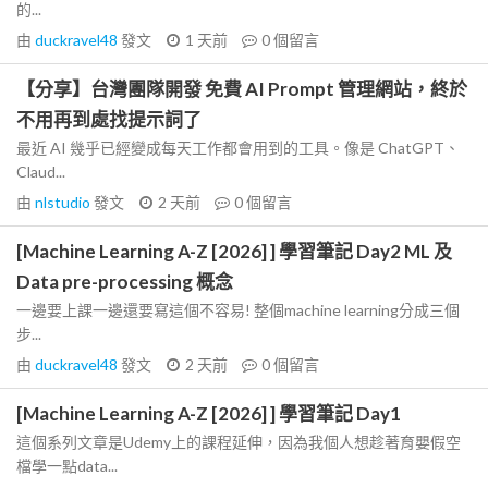
的...
由
duckravel48
發文
1 天前
0
個留言
【分享】台灣團隊開發 免費 AI Prompt 管理網站，終於
不用再到處找提示詞了
最近 AI 幾乎已經變成每天工作都會用到的工具。像是 ChatGPT、
Claud...
由
nlstudio
發文
2 天前
0
個留言
[Machine Learning A-Z [2026] ] 學習筆記 Day2 ML 及
Data pre-processing 概念
一邊要上課一邊還要寫這個不容易! 整個machine learning分成三個
步...
由
duckravel48
發文
2 天前
0
個留言
[Machine Learning A-Z [2026] ] 學習筆記 Day1
這個系列文章是Udemy上的課程延伸，因為我個人想趁著育嬰假空
檔學一點data...