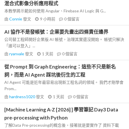
混合式影像分析應用程式
本教學將示範如何使用 Angular、Firebase AI Logic 與 G...
由
Connie
發文
9 小時前
0
個留言
AI 協作不是發帳號：企業要先畫出四條責任邊界
公司替工程師開好企業版 AI 帳號，治理其實還沒開始。 帳號只解決
「誰可以登入」...
由
ryanvale
發文
1 天前
0
個留言
從 Prompt 到 Graph Engineering：這些不只是新名
詞，而是 AI Agent 踩坑後衍生的工程
AI Agent 可能是近年最容易出現新工程名詞的領域。 我們才剛學會
Prom...
由
hardness1020
發文
1 天前
0
個留言
[Machine Learning A-Z [2026] ] 學習筆記 Day3 Data
pre-processing with Python
了解Data Pre-processing的概念後，接著就是要實作了 資料下載