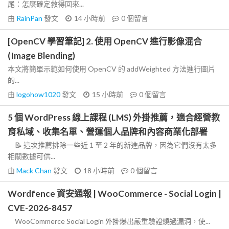
尾：怎麼確定救得回來...
由
RainPan
發文
14 小時前
0
個留言
[OpenCV 學習筆記] 2. 使用 OpenCV 進行影像混合
(Image Blending)
本文將簡單示範如何使用 OpenCV 的 addWeighted 方法進行圖片
的...
由
logohow1020
發文
15 小時前
0
個留言
5 個 WordPress 線上課程 (LMS) 外掛推薦，適合經營教
育私域、收集名單、營運個人品牌和內容商業化部署
📝 這次推薦排除一些近 1 至 2 年的新進品牌，因為它們沒有太多
相關數據可供...
由
Mack Chan
發文
18 小時前
0
個留言
Wordfence 資安通報 | WooCommerce - Social Login |
CVE-2026-8457
WooCommerce Social Login 外掛爆出嚴重驗證繞過漏洞，使...