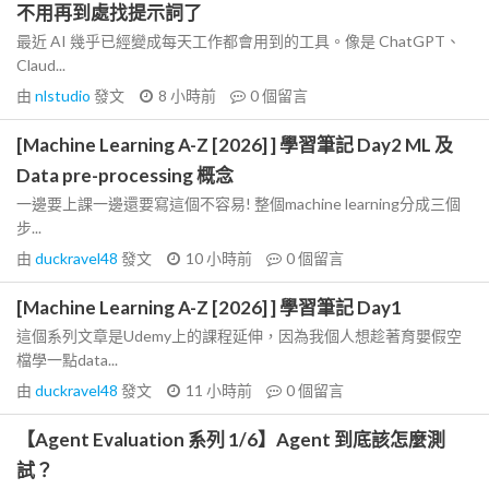
不用再到處找提示詞了
最近 AI 幾乎已經變成每天工作都會用到的工具。像是 ChatGPT、
Claud...
由
nlstudio
發文
8 小時前
0
個留言
[Machine Learning A-Z [2026] ] 學習筆記 Day2 ML 及
Data pre-processing 概念
一邊要上課一邊還要寫這個不容易! 整個machine learning分成三個
步...
由
duckravel48
發文
10 小時前
0
個留言
[Machine Learning A-Z [2026] ] 學習筆記 Day1
這個系列文章是Udemy上的課程延伸，因為我個人想趁著育嬰假空
檔學一點data...
由
duckravel48
發文
11 小時前
0
個留言
【Agent Evaluation 系列 1/6】Agent 到底該怎麼測
試？