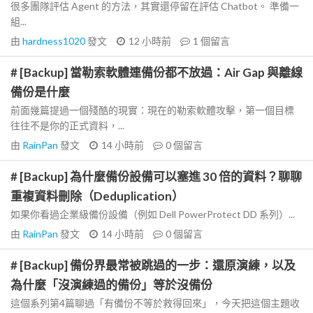
很多團隊評估 Agent 的方法，其實還停留在評估 Chatbot。 準備一
組...
由
hardness1020
發文
12 小時前
1
個留言
# [Backup] 當勒索軟體連備份都不放過：Air Gap 與離線
備份是什麼
前面幾篇提過一個殘酷的現實：現在的勒索軟體攻擊，第一個目標
往往不是你的正式資料，...
由
RainPan
發文
14 小時前
0
個留言
# [Backup] 為什麼備份設備可以塞進 30 倍的資料？聊聊
重複資料刪除（Deduplication）
如果你看過企業級備份設備（例如 Dell PowerProtect DD 系列）...
由
RainPan
發文
14 小時前
0
個留言
# [Backup] 備份界最常被跳過的一步：還原演練，以及
為什麼「沒演練過的備份」等於沒備份
這個系列第4篇聊過「有備份不等於救得回來」，今天把這個主題收