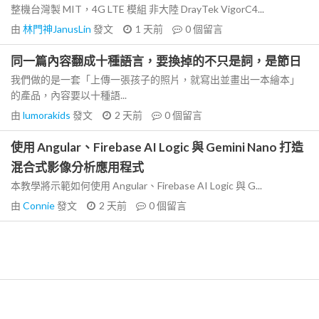
整機台灣製 MIT，4G LTE 模組 非大陸 DrayTek VigorC4...
由
林門神JanusLin
發文
1 天前
0
個留言
同一篇內容翻成十種語言，要換掉的不只是詞，是節日
我們做的是一套「上傳一張孩子的照片，就寫出並畫出一本繪本」
的產品，內容要以十種語...
由
lumorakids
發文
2 天前
0
個留言
使用 Angular、Firebase AI Logic 與 Gemini Nano 打造
混合式影像分析應用程式
本教學將示範如何使用 Angular、Firebase AI Logic 與 G...
由
Connie
發文
2 天前
0
個留言