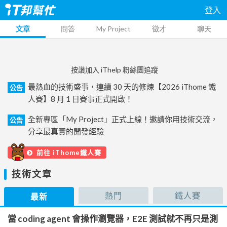
登入
文章
問答
My Project
徵才
聊天
按讚加入 iThelp 粉絲團追蹤
最熱血的技術盛事，連續 30 天的修煉【2026 iThome 鐵
公告
人賽】8 月 1 日賽事正式開啟！
全新專區「My Project」正式上線！邀請你用技術交流，
公告
分享最真實的開發經驗
前往 iThome鐵人賽
技術文章
熱門
鐵人賽
最新
當 coding agent 會操作瀏覽器，E2E 測試就不再只是測