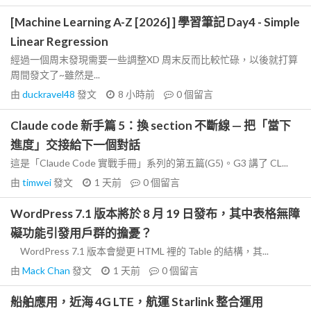
[Machine Learning A-Z [2026] ] 學習筆記 Day4 - Simple
Linear Regression
經過一個周末發現需要一些調整XD 周末反而比較忙碌，以後就打算
周間發文了~雖然是...
由
duckravel48
發文
8 小時前
0
個留言
Claude code 新手篇 5：換 section 不斷線 — 把「當下
進度」交接給下一個對話
這是「Claude Code 實戰手冊」系列的第五篇(G5)。G3 講了 CL...
由
timwei
發文
1 天前
0
個留言
WordPress 7.1 版本將於 8 月 19 日發布，其中表格無障
礙功能引發用戶群的擔憂？
WordPress 7.1 版本會變更 HTML 裡的 Table 的結構，其...
由
Mack Chan
發文
1 天前
0
個留言
船舶應用，近海 4G LTE，航運 Starlink 整合運用