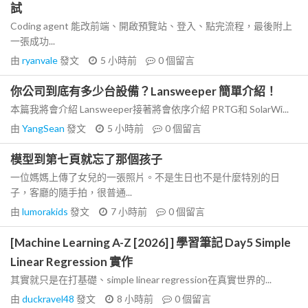
試
Coding agent 能改前端、開啟預覽站、登入、點完流程，最後附上
一張成功...
由
ryanvale
發文
5 小時前
0
個留言
你公司到底有多少台設備？Lansweeper 簡單介紹！
本篇我將會介紹 Lansweeper接著將會依序介紹 PRTG和 SolarWi...
由
YangSean
發文
5 小時前
0
個留言
模型到第七頁就忘了那個孩子
一位媽媽上傳了女兒的一張照片。不是生日也不是什麼特別的日
子，客廳的隨手拍，很普通...
由
lumorakids
發文
7 小時前
0
個留言
[Machine Learning A-Z [2026] ] 學習筆記 Day5 Simple
Linear Regression 實作
其實就只是在打基礎、simple linear regression在真實世界的...
由
duckravel48
發文
8 小時前
0
個留言