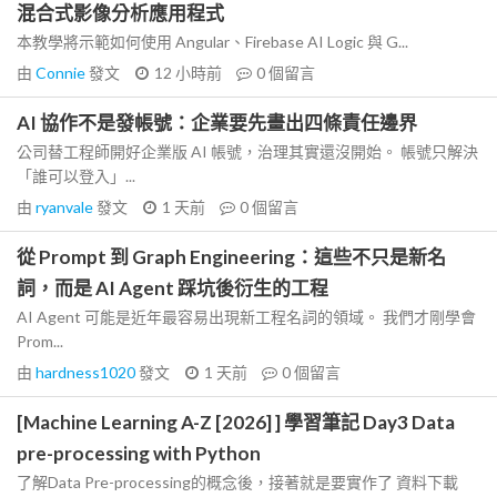
混合式影像分析應用程式
本教學將示範如何使用 Angular、Firebase AI Logic 與 G...
由
Connie
發文
12 小時前
0
個留言
AI 協作不是發帳號：企業要先畫出四條責任邊界
公司替工程師開好企業版 AI 帳號，治理其實還沒開始。 帳號只解決
「誰可以登入」...
由
ryanvale
發文
1 天前
0
個留言
從 Prompt 到 Graph Engineering：這些不只是新名
詞，而是 AI Agent 踩坑後衍生的工程
AI Agent 可能是近年最容易出現新工程名詞的領域。 我們才剛學會
Prom...
由
hardness1020
發文
1 天前
0
個留言
[Machine Learning A-Z [2026] ] 學習筆記 Day3 Data
pre-processing with Python
了解Data Pre-processing的概念後，接著就是要實作了 資料下載