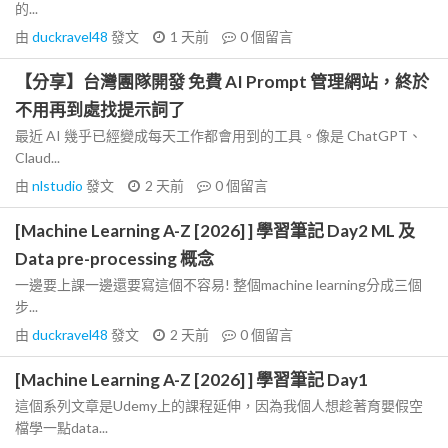
的...
由
duckravel48
發文
1 天前
0
個留言
【分享】台灣團隊開發 免費 AI Prompt 管理網站，終於
不用再到處找提示詞了
最近 AI 幾乎已經變成每天工作都會用到的工具。像是 ChatGPT、
Claud...
由
nlstudio
發文
2 天前
0
個留言
[Machine Learning A-Z [2026] ] 學習筆記 Day2 ML 及
Data pre-processing 概念
一邊要上課一邊還要寫這個不容易! 整個machine learning分成三個
步...
由
duckravel48
發文
2 天前
0
個留言
[Machine Learning A-Z [2026] ] 學習筆記 Day1
這個系列文章是Udemy上的課程延伸，因為我個人想趁著育嬰假空
檔學一點data...