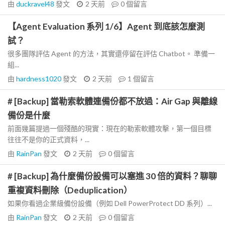
由
duckravel48
發文
2 天前
0
個留言
【Agent Evaluation 系列 1/6】Agent 到底該怎麼測
試？
很多團隊評估 Agent 的方法，其實還停留在評估 Chatbot。 準備一
組...
由
hardness1020
發文
2 天前
1
個留言
# [Backup] 當勒索軟體連備份都不放過：Air Gap 與離線
備份是什麼
前面幾篇提過一個殘酷的現實：現在的勒索軟體攻擊，第一個目標
往往不是你的正式資料，...
由
RainPan
發文
2 天前
0
個留言
# [Backup] 為什麼備份設備可以塞進 30 倍的資料？聊聊
重複資料刪除（Deduplication）
如果你看過企業級備份設備（例如 Dell PowerProtect DD 系列）...
由
RainPan
發文
2 天前
0
個留言