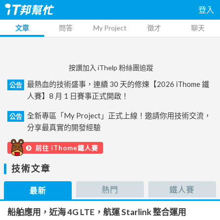
登入
文章
問答
My Project
徵才
聊天
按讚加入 iThelp 粉絲團追蹤
最熱血的技術盛事，連續 30 天的修煉【2026 iThome 鐵
公告
人賽】8 月 1 日賽事正式開啟！
全新專區「My Project」正式上線！邀請你用技術交流，
公告
分享最真實的開發經驗
前往 iThome鐵人賽
技術文章
熱門
鐵人賽
最新
船舶應用，近海 4G LTE，航運 Starlink 整合運用