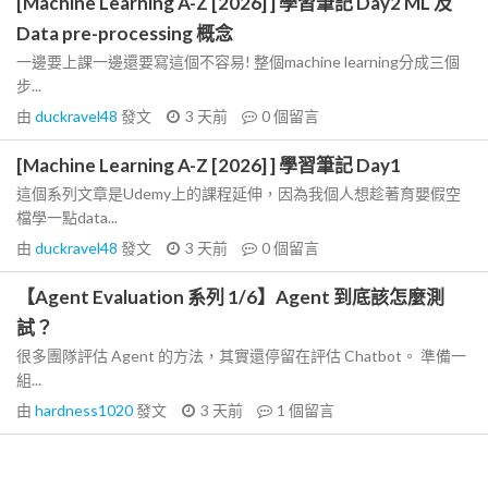
[Machine Learning A-Z [2026] ] 學習筆記 Day2 ML 及
Data pre-processing 概念
一邊要上課一邊還要寫這個不容易! 整個machine learning分成三個
步...
由
duckravel48
發文
3 天前
0
個留言
[Machine Learning A-Z [2026] ] 學習筆記 Day1
這個系列文章是Udemy上的課程延伸，因為我個人想趁著育嬰假空
檔學一點data...
由
duckravel48
發文
3 天前
0
個留言
【Agent Evaluation 系列 1/6】Agent 到底該怎麼測
試？
很多團隊評估 Agent 的方法，其實還停留在評估 Chatbot。 準備一
組...
由
hardness1020
發文
3 天前
1
個留言