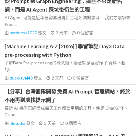
從 Prompt 到 Graph Engineering：這些不只是新名
詞，而是 AI Agent 踩坑後衍生的工程
AI Agent 可能是近年最容易出現新工程名詞的領域。 我們才剛學會
Prom...
由
hardness1020
發文
2 天前
0
個留言
[Machine Learning A-Z [2026] ] 學習筆記 Day3 Data
pre-processing with Python
了解Data Pre-processing的概念後，接著就是要實作了 資料下載
的...
由
duckravel48
發文
2 天前
0
個留言
【分享】台灣團隊開發 免費 AI Prompt 管理網站，終於
不用再到處找提示詞了
最近 AI 幾乎已經變成每天工作都會用到的工具。像是 ChatGPT、
Claud...
由
nlstudio
發文
3 天前
0
個留言