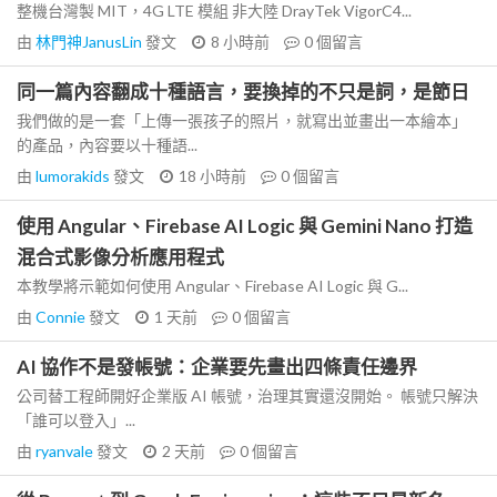
整機台灣製 MIT，4G LTE 模組 非大陸 DrayTek VigorC4...
由
林門神JanusLin
發文
8 小時前
0
個留言
同一篇內容翻成十種語言，要換掉的不只是詞，是節日
我們做的是一套「上傳一張孩子的照片，就寫出並畫出一本繪本」
的產品，內容要以十種語...
由
lumorakids
發文
18 小時前
0
個留言
使用 Angular、Firebase AI Logic 與 Gemini Nano 打造
混合式影像分析應用程式
本教學將示範如何使用 Angular、Firebase AI Logic 與 G...
由
Connie
發文
1 天前
0
個留言
AI 協作不是發帳號：企業要先畫出四條責任邊界
公司替工程師開好企業版 AI 帳號，治理其實還沒開始。 帳號只解決
「誰可以登入」...
由
ryanvale
發文
2 天前
0
個留言