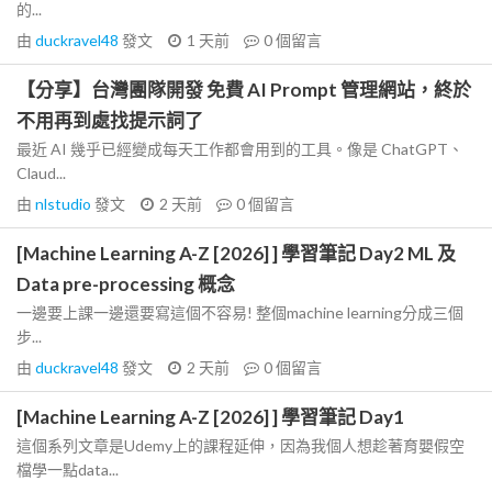
的...
由
duckravel48
發文
1 天前
0
個留言
【分享】台灣團隊開發 免費 AI Prompt 管理網站，終於
不用再到處找提示詞了
最近 AI 幾乎已經變成每天工作都會用到的工具。像是 ChatGPT、
Claud...
由
nlstudio
發文
2 天前
0
個留言
[Machine Learning A-Z [2026] ] 學習筆記 Day2 ML 及
Data pre-processing 概念
一邊要上課一邊還要寫這個不容易! 整個machine learning分成三個
步...
由
duckravel48
發文
2 天前
0
個留言
[Machine Learning A-Z [2026] ] 學習筆記 Day1
這個系列文章是Udemy上的課程延伸，因為我個人想趁著育嬰假空
檔學一點data...