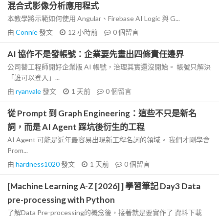
混合式影像分析應用程式
本教學將示範如何使用 Angular、Firebase AI Logic 與 G...
由
Connie
發文
12 小時前
0
個留言
AI 協作不是發帳號：企業要先畫出四條責任邊界
公司替工程師開好企業版 AI 帳號，治理其實還沒開始。 帳號只解決
「誰可以登入」...
由
ryanvale
發文
1 天前
0
個留言
從 Prompt 到 Graph Engineering：這些不只是新名
詞，而是 AI Agent 踩坑後衍生的工程
AI Agent 可能是近年最容易出現新工程名詞的領域。 我們才剛學會
Prom...
由
hardness1020
發文
1 天前
0
個留言
[Machine Learning A-Z [2026] ] 學習筆記 Day3 Data
pre-processing with Python
了解Data Pre-processing的概念後，接著就是要實作了 資料下載