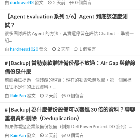
由
duckravel48
發文
2 天前
0
個留言
【Agent Evaluation 系列 1/6】Agent 到底該怎麼測
試？
很多團隊評估 Agent 的方法，其實還停留在評估 Chatbot。 準備一
組...
由
hardness1020
發文
2 天前
1
個留言
# [Backup] 當勒索軟體連備份都不放過：Air Gap 與離線
備份是什麼
前面幾篇提過一個殘酷的現實：現在的勒索軟體攻擊，第一個目標
往往不是你的正式資料，...
由
RainPan
發文
2 天前
0
個留言
# [Backup] 為什麼備份設備可以塞進 30 倍的資料？聊聊
重複資料刪除（Deduplication）
如果你看過企業級備份設備（例如 Dell PowerProtect DD 系列）...
由
RainPan
發文
2 天前
0
個留言