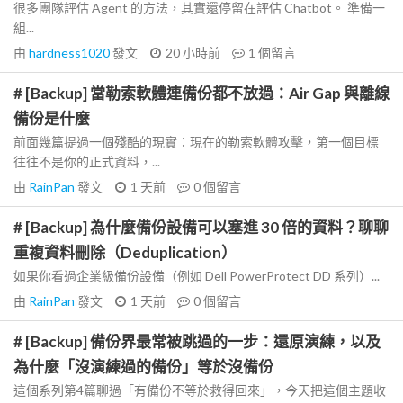
很多團隊評估 Agent 的方法，其實還停留在評估 Chatbot。 準備一
組...
由
hardness1020
發文
20 小時前
1
個留言
# [Backup] 當勒索軟體連備份都不放過：Air Gap 與離線
備份是什麼
前面幾篇提過一個殘酷的現實：現在的勒索軟體攻擊，第一個目標
往往不是你的正式資料，...
由
RainPan
發文
1 天前
0
個留言
# [Backup] 為什麼備份設備可以塞進 30 倍的資料？聊聊
重複資料刪除（Deduplication）
如果你看過企業級備份設備（例如 Dell PowerProtect DD 系列）...
由
RainPan
發文
1 天前
0
個留言
# [Backup] 備份界最常被跳過的一步：還原演練，以及
為什麼「沒演練過的備份」等於沒備份
這個系列第4篇聊過「有備份不等於救得回來」，今天把這個主題收