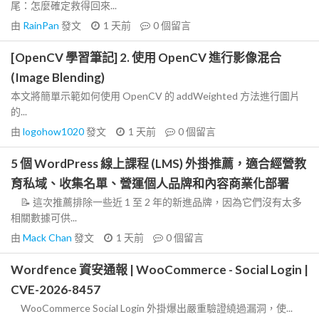
尾：怎麼確定救得回來...
由
RainPan
發文
1 天前
0
個留言
[OpenCV 學習筆記] 2. 使用 OpenCV 進行影像混合
(Image Blending)
本文將簡單示範如何使用 OpenCV 的 addWeighted 方法進行圖片
的...
由
logohow1020
發文
1 天前
0
個留言
5 個 WordPress 線上課程 (LMS) 外掛推薦，適合經營教
育私域、收集名單、營運個人品牌和內容商業化部署
📝 這次推薦排除一些近 1 至 2 年的新進品牌，因為它們沒有太多
相關數據可供...
由
Mack Chan
發文
1 天前
0
個留言
Wordfence 資安通報 | WooCommerce - Social Login |
CVE-2026-8457
WooCommerce Social Login 外掛爆出嚴重驗證繞過漏洞，使...