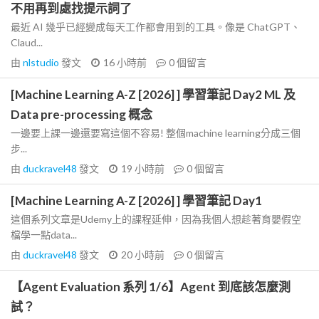
不用再到處找提示詞了
最近 AI 幾乎已經變成每天工作都會用到的工具。像是 ChatGPT、
Claud...
由
nlstudio
發文
16 小時前
0
個留言
[Machine Learning A-Z [2026] ] 學習筆記 Day2 ML 及
Data pre-processing 概念
一邊要上課一邊還要寫這個不容易! 整個machine learning分成三個
步...
由
duckravel48
發文
19 小時前
0
個留言
[Machine Learning A-Z [2026] ] 學習筆記 Day1
這個系列文章是Udemy上的課程延伸，因為我個人想趁著育嬰假空
檔學一點data...
由
duckravel48
發文
20 小時前
0
個留言
【Agent Evaluation 系列 1/6】Agent 到底該怎麼測
試？