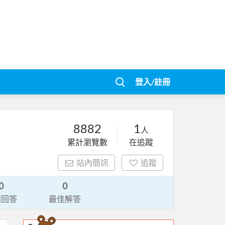
登入/註冊
8882
1
人
累計瀏覽數
在追蹤
站內簡訊
追蹤
0
0
請回答
最佳解答