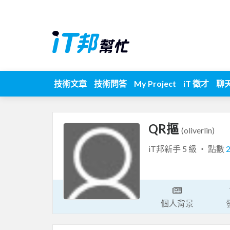
技術文章
技術問答
My Project
iT 徵才
聊
QR摳
(oliverlin)
iT邦新手 5 級 ‧ 點數
個人背景