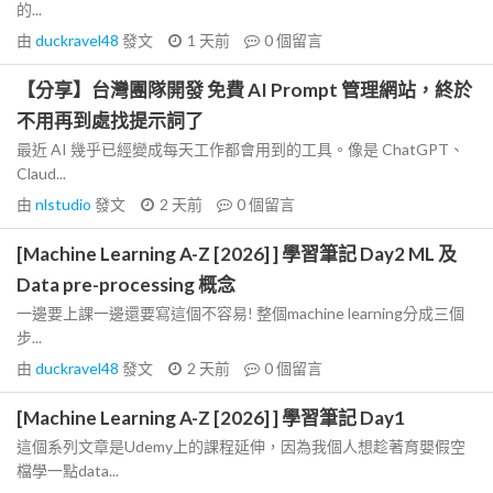
的...
由
duckravel48
發文
1 天前
0
個留言
【分享】台灣團隊開發 免費 AI Prompt 管理網站，終於
不用再到處找提示詞了
最近 AI 幾乎已經變成每天工作都會用到的工具。像是 ChatGPT、
Claud...
由
nlstudio
發文
2 天前
0
個留言
[Machine Learning A-Z [2026] ] 學習筆記 Day2 ML 及
Data pre-processing 概念
一邊要上課一邊還要寫這個不容易! 整個machine learning分成三個
步...
由
duckravel48
發文
2 天前
0
個留言
[Machine Learning A-Z [2026] ] 學習筆記 Day1
這個系列文章是Udemy上的課程延伸，因為我個人想趁著育嬰假空
檔學一點data...