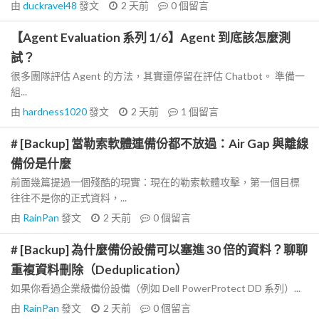
由
duckravel48
發文
2 天前
0
個留言
【Agent Evaluation 系列 1/6】Agent 到底該怎麼測
試？
很多團隊評估 Agent 的方法，其實還停留在評估 Chatbot。 準備一
組...
由
hardness1020
發文
2 天前
1
個留言
# [Backup] 當勒索軟體連備份都不放過：Air Gap 與離線
備份是什麼
前面幾篇提過一個殘酷的現實：現在的勒索軟體攻擊，第一個目標
往往不是你的正式資料，...
由
RainPan
發文
2 天前
0
個留言
# [Backup] 為什麼備份設備可以塞進 30 倍的資料？聊聊
重複資料刪除（Deduplication）
如果你看過企業級備份設備（例如 Dell PowerProtect DD 系列）...
由
RainPan
發文
2 天前
0
個留言