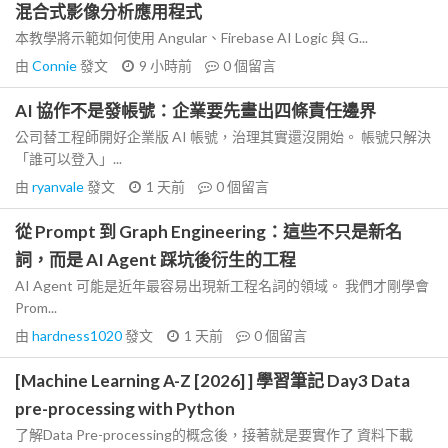
混合式影像分析應用程式
本教學將示範如何使用 Angular、Firebase AI Logic 與 G...
由
Connie
發文
9 小時前
0
個留言
AI 協作不是發帳號：企業要先畫出四條責任邊界
公司替工程師開好企業版 AI 帳號，治理其實還沒開始。 帳號只解決
「誰可以登入」...
由
ryanvale
發文
1 天前
0
個留言
從 Prompt 到 Graph Engineering：這些不只是新名
詞，而是 AI Agent 踩坑後衍生的工程
AI Agent 可能是近年最容易出現新工程名詞的領域。 我們才剛學會
Prom...
由
hardness1020
發文
1 天前
0
個留言
[Machine Learning A-Z [2026] ] 學習筆記 Day3 Data
pre-processing with Python
了解Data Pre-processing的概念後，接著就是要實作了 資料下載