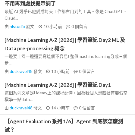
不用再到處找提示詞了
最近 AI 幾乎已經變成每天工作都會用到的工具。像是 ChatGPT、
Claud...
由
nlstudio
發文
10 小時前
0
個留言
[Machine Learning A-Z [2026] ] 學習筆記 Day2 ML 及
Data pre-processing 概念
一邊要上課一邊還要寫這個不容易! 整個machine learning分成三個
步...
由
duckravel48
發文
13 小時前
0
個留言
[Machine Learning A-Z [2026] ] 學習筆記 Day1
這個系列文章是Udemy上的課程延伸，因為我個人想趁著育嬰假空
檔學一點data...
由
duckravel48
發文
14 小時前
0
個留言
【Agent Evaluation 系列 1/6】Agent 到底該怎麼測
試？