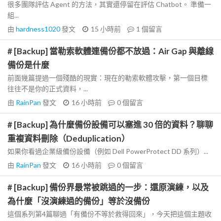
很多團隊評估 Agent 的方法，其實還停留在評估 Chatbot。 準備一
組...
由
hardness1020
發文
15 小時前
1
個留言
# [Backup] 當勒索軟體連備份都不放過：Air Gap 與離線
備份是什麼
前面幾篇提過一個殘酷的現實：現在的勒索軟體攻擊，第一個目標
往往不是你的正式資料，...
由
RainPan
發文
16 小時前
0
個留言
# [Backup] 為什麼備份設備可以塞進 30 倍的資料？聊聊
重複資料刪除（Deduplication）
如果你看過企業級備份設備（例如 Dell PowerProtect DD 系列）...
由
RainPan
發文
16 小時前
0
個留言
# [Backup] 備份界最常被跳過的一步：還原演練，以及
為什麼「沒演練過的備份」等於沒備份
這個系列第4篇聊過「有備份不等於救得回來」，今天把這個主題收