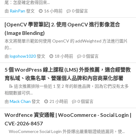
尾：怎麼確定救得回來...
由
RainPan
發文
16 小時前
0
個留言
[OpenCV 學習筆記] 2. 使用 OpenCV 進行影像混合
(Image Blending)
本文將簡單示範如何使用 OpenCV 的 addWeighted 方法進行圖片
的...
由
logohow1020
發文
18 小時前
0
個留言
5 個 WordPress 線上課程 (LMS) 外掛推薦，適合經營教
育私域、收集名單、營運個人品牌和內容商業化部署
📝 這次推薦排除一些近 1 至 2 年的新進品牌，因為它們沒有太多
相關數據可供...
由
Mack Chan
發文
21 小時前
0
個留言
Wordfence 資安通報 | WooCommerce - Social Login |
CVE-2026-8457
WooCommerce Social Login 外掛爆出嚴重驗證繞過漏洞，使...