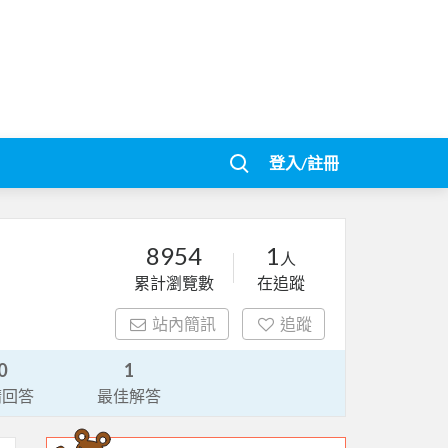
登入/註冊
8954
1
人
累計瀏覽數
在追蹤
站內簡訊
追蹤
0
1
請回答
最佳解答