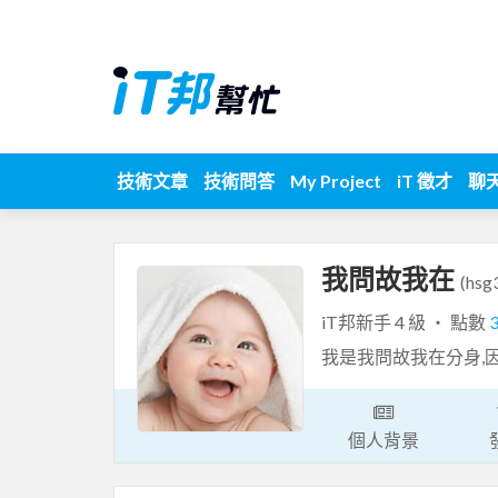
技術文章
技術問答
My Project
iT 徵才
聊
我問故我在
(hsg
iT邦新手 4 級 ‧ 點數
我是我問故我在分身,
個人背景