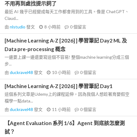
不用再到處找提示詞了
最近 AI 幾乎已經變成每天工作都會用到的工具。像是 ChatGPT、
Claud...
由
nlstudio
發文
8 小時前
0
個留言
[Machine Learning A-Z [2026] ] 學習筆記 Day2 ML 及
Data pre-processing 概念
一邊要上課一邊還要寫這個不容易! 整個machine learning分成三個
步...
由
duckravel48
發文
10 小時前
0
個留言
[Machine Learning A-Z [2026] ] 學習筆記 Day1
這個系列文章是Udemy上的課程延伸，因為我個人想趁著育嬰假空
檔學一點data...
由
duckravel48
發文
11 小時前
0
個留言
【Agent Evaluation 系列 1/6】Agent 到底該怎麼測
試？