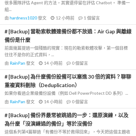
很多團隊評估 Agent 的方法，其實還停留在評估 Chatbot。 準備一
組...
由
hardness1020
發文
12 小時前
1
個留言
# [Backup] 當勒索軟體連備份都不放過：Air Gap 與離線
備份是什麼
前面幾篇提過一個殘酷的現實：現在的勒索軟體攻擊，第一個目標
往往不是你的正式資料，...
由
RainPan
發文
14 小時前
0
個留言
# [Backup] 為什麼備份設備可以塞進 30 倍的資料？聊聊
重複資料刪除（Deduplication）
如果你看過企業級備份設備（例如 Dell PowerProtect DD 系列）...
由
RainPan
發文
14 小時前
0
個留言
# [Backup] 備份界最常被跳過的一步：還原演練，以及
為什麼「沒演練過的備份」等於沒備份
這個系列第4篇聊過「有備份不等於救得回來」，今天把這個主題收