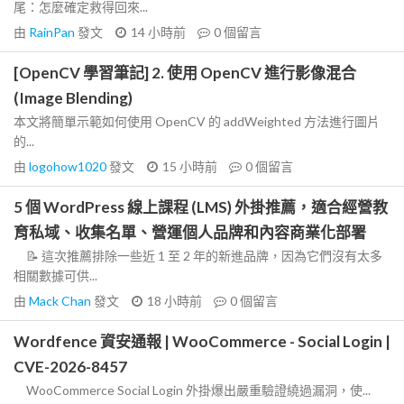
尾：怎麼確定救得回來...
由
RainPan
發文
14 小時前
0
個留言
[OpenCV 學習筆記] 2. 使用 OpenCV 進行影像混合
(Image Blending)
本文將簡單示範如何使用 OpenCV 的 addWeighted 方法進行圖片
的...
由
logohow1020
發文
15 小時前
0
個留言
5 個 WordPress 線上課程 (LMS) 外掛推薦，適合經營教
育私域、收集名單、營運個人品牌和內容商業化部署
📝 這次推薦排除一些近 1 至 2 年的新進品牌，因為它們沒有太多
相關數據可供...
由
Mack Chan
發文
18 小時前
0
個留言
Wordfence 資安通報 | WooCommerce - Social Login |
CVE-2026-8457
WooCommerce Social Login 外掛爆出嚴重驗證繞過漏洞，使...