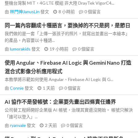
整機台灣製 MIT，4G LTE 模組 非大陸 DrayTek VigorC4...
由
林門神JanusLin
發文
8 小時前
0
個留言
同一篇內容翻成十種語言，要換掉的不只是詞，是節日
我們做的是一套「上傳一張孩子的照片，就寫出並畫出一本繪本」
的產品，內容要以十種語...
由
lumorakids
發文
19 小時前
0
個留言
使用 Angular、Firebase AI Logic 與 Gemini Nano 打造
混合式影像分析應用程式
本教學將示範如何使用 Angular、Firebase AI Logic 與 G...
由
Connie
發文
1 天前
0
個留言
AI 協作不是發帳號：企業要先畫出四條責任邊界
公司替工程師開好企業版 AI 帳號，治理其實還沒開始。 帳號只解決
「誰可以登入」...
由
ryanvale
發文
2 天前
0
個留言