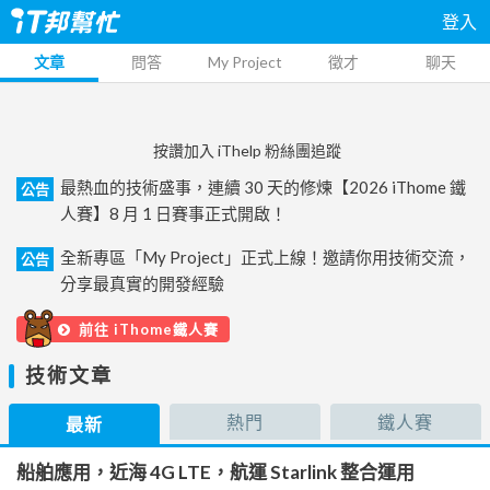
登入
文章
問答
My Project
徵才
聊天
按讚加入 iThelp 粉絲團追蹤
最熱血的技術盛事，連續 30 天的修煉【2026 iThome 鐵
公告
人賽】8 月 1 日賽事正式開啟！
全新專區「My Project」正式上線！邀請你用技術交流，
公告
分享最真實的開發經驗
前往 iThome鐵人賽
技術文章
熱門
鐵人賽
最新
船舶應用，近海 4G LTE，航運 Starlink 整合運用