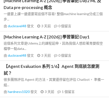
[Machine Learning A-Z [2026] ] 學習筆記 Day2 ML 及
Data pre-processing 概念
一邊要上課一邊還要寫這個不容易! 整個machine learning分成三個
步...
由
duckravel48
發文
3 天前
0
個留言
[Machine Learning A-Z [2026] ] 學習筆記 Day1
這個系列文章是Udemy上的課程延伸，因為我個人想趁著育嬰假空
檔學一點data...
由
duckravel48
發文
3 天前
0
個留言
【Agent Evaluation 系列 1/6】Agent 到底該怎麼測
試？
很多團隊評估 Agent 的方法，其實還停留在評估 Chatbot。 準備一
組...
由
hardness1020
發文
3 天前
1
個留言