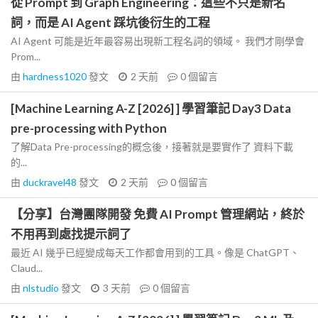
從 Prompt 到 Graph Engineering：這些不只是新名
詞，而是 AI Agent 踩坑後衍生的工程
AI Agent 可能是近年最容易出現新工程名詞的領域。 我們才剛學會
Prom...
由
hardness1020
發文
2 天前
0
個留言
[Machine Learning A-Z [2026] ] 學習筆記 Day3 Data
pre-processing with Python
了解Data Pre-processing的概念後，接著就是要實作了 資料下載
的...
由
duckravel48
發文
2 天前
0
個留言
【分享】台灣團隊開發 免費 AI Prompt 管理網站，終於
不用再到處找提示詞了
最近 AI 幾乎已經變成每天工作都會用到的工具。像是 ChatGPT、
Claud...
由
nlstudio
發文
3 天前
0
個留言