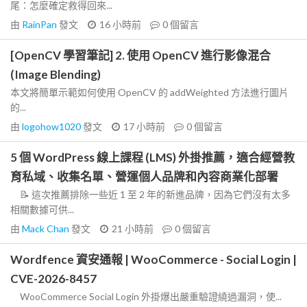
尾：怎麼確定救得回來...
由
RainPan
發文
16 小時前
0
個留言
[OpenCV 學習筆記] 2. 使用 OpenCV 進行影像混合
(Image Blending)
本文將簡單示範如何使用 OpenCV 的 addWeighted 方法進行圖片
的...
由
logohow1020
發文
17 小時前
0
個留言
5 個 WordPress 線上課程 (LMS) 外掛推薦，適合經營教
育私域、收集名單、營運個人品牌和內容商業化部署
📝 這次推薦排除一些近 1 至 2 年的新進品牌，因為它們沒有太多
相關數據可供...
由
Mack Chan
發文
21 小時前
0
個留言
Wordfence 資安通報 | WooCommerce - Social Login |
CVE-2026-8457
WooCommerce Social Login 外掛爆出嚴重驗證繞過漏洞，使...