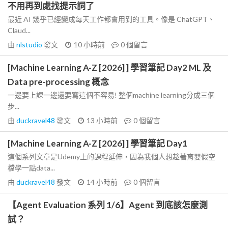
不用再到處找提示詞了
最近 AI 幾乎已經變成每天工作都會用到的工具。像是 ChatGPT、
Claud...
由
nlstudio
發文
10 小時前
0
個留言
[Machine Learning A-Z [2026] ] 學習筆記 Day2 ML 及
Data pre-processing 概念
一邊要上課一邊還要寫這個不容易! 整個machine learning分成三個
步...
由
duckravel48
發文
13 小時前
0
個留言
[Machine Learning A-Z [2026] ] 學習筆記 Day1
這個系列文章是Udemy上的課程延伸，因為我個人想趁著育嬰假空
檔學一點data...
由
duckravel48
發文
14 小時前
0
個留言
【Agent Evaluation 系列 1/6】Agent 到底該怎麼測
試？