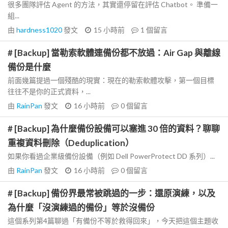
很多團隊評估 Agent 的方法，其實還停留在評估 Chatbot。 準備一
組...
由
hardness1020
發文
15 小時前
1
個留言
# [Backup] 當勒索軟體連備份都不放過：Air Gap 與離線
備份是什麼
前面幾篇提過一個殘酷的現實：現在的勒索軟體攻擊，第一個目標
往往不是你的正式資料，...
由
RainPan
發文
16 小時前
0
個留言
# [Backup] 為什麼備份設備可以塞進 30 倍的資料？聊聊
重複資料刪除（Deduplication）
如果你看過企業級備份設備（例如 Dell PowerProtect DD 系列）...
由
RainPan
發文
16 小時前
0
個留言
# [Backup] 備份界最常被跳過的一步：還原演練，以及
為什麼「沒演練過的備份」等於沒備份
這個系列第4篇聊過「有備份不等於救得回來」，今天把這個主題收