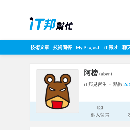
技術文章
技術問答
My Project
iT 徵才
聊
阿榜
(aban)
iT邦見習生 ‧ 點數
26
個人背景