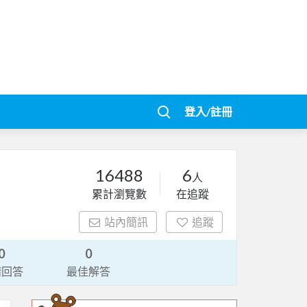
登入/註冊
16488
6
人
累計瀏覽數
在追蹤
站內簡訊
追蹤
0
0
請回答
最佳解答