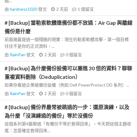
組...
由
hardness1020
發文
2 天前
1
個留言
# [Backup] 當勒索軟體連備份都不放過：Air Gap 與離線
備份是什麼
前面幾篇提過一個殘酷的現實：現在的勒索軟體攻擊，第一個目標
往往不是你的正式資料，...
由
RainPan
發文
2 天前
0
個留言
# [Backup] 為什麼備份設備可以塞進 30 倍的資料？聊聊
重複資料刪除（Deduplication）
如果你看過企業級備份設備（例如 Dell PowerProtect DD 系列）...
由
RainPan
發文
2 天前
0
個留言
# [Backup] 備份界最常被跳過的一步：還原演練，以及
為什麼「沒演練過的備份」等於沒備份
這個系列第4篇聊過「有備份不等於救得回來」，今天把這個主題收
尾：怎麼確定救得回來...