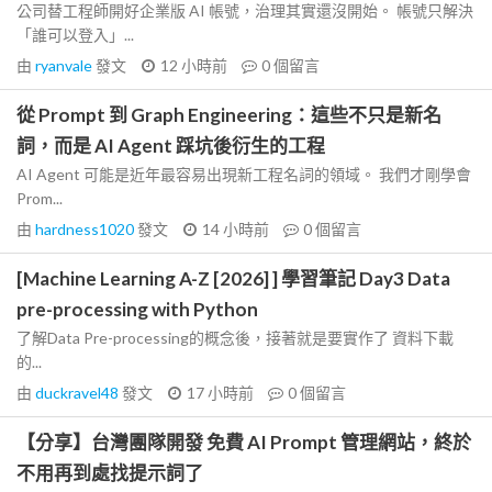
公司替工程師開好企業版 AI 帳號，治理其實還沒開始。 帳號只解決
「誰可以登入」...
由
ryanvale
發文
12 小時前
0
個留言
從 Prompt 到 Graph Engineering：這些不只是新名
詞，而是 AI Agent 踩坑後衍生的工程
AI Agent 可能是近年最容易出現新工程名詞的領域。 我們才剛學會
Prom...
由
hardness1020
發文
14 小時前
0
個留言
[Machine Learning A-Z [2026] ] 學習筆記 Day3 Data
pre-processing with Python
了解Data Pre-processing的概念後，接著就是要實作了 資料下載
的...
由
duckravel48
發文
17 小時前
0
個留言
【分享】台灣團隊開發 免費 AI Prompt 管理網站，終於
不用再到處找提示詞了