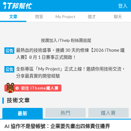
登入
文章
問答
My Project
徵才
聊天
按讚加入 iThelp 粉絲團追蹤
最熱血的技術盛事，連續 30 天的修煉【2026 iThome 鐵
公告
人賽】8 月 1 日賽事正式開啟！
全新專區「My Project」正式上線！邀請你用技術交流，
公告
分享最真實的開發經驗
前往 iThome鐵人賽
技術文章
熱門
鐵人賽
最新
AI 協作不是發帳號：企業要先畫出四條責任邊界