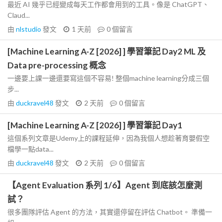
最近 AI 幾乎已經變成每天工作都會用到的工具。像是 ChatGPT、
Claud...
由
nlstudio
發文
1 天前
0
個留言
[Machine Learning A-Z [2026] ] 學習筆記 Day2 ML 及
Data pre-processing 概念
一邊要上課一邊還要寫這個不容易! 整個machine learning分成三個
步...
由
duckravel48
發文
2 天前
0
個留言
[Machine Learning A-Z [2026] ] 學習筆記 Day1
這個系列文章是Udemy上的課程延伸，因為我個人想趁著育嬰假空
檔學一點data...
由
duckravel48
發文
2 天前
0
個留言
【Agent Evaluation 系列 1/6】Agent 到底該怎麼測
試？
很多團隊評估 Agent 的方法，其實還停留在評估 Chatbot。 準備一