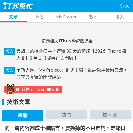
登入
文章
問答
My Project
徵才
聊天
按讚加入 iThelp 粉絲團追蹤
最熱血的技術盛事，連續 30 天的修煉【2026 iThome 鐵
公告
人賽】8 月 1 日賽事正式開啟！
全新專區「My Project」正式上線！邀請你用技術交流，
公告
分享最真實的開發經驗
前往 iThome鐵人賽
技術文章
熱門
鐵人賽
最新
同一篇內容翻成十種語言，要換掉的不只是詞，是節日