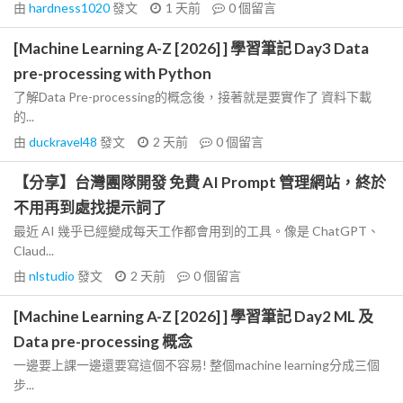
由
hardness1020
發文
1 天前
0
個留言
[Machine Learning A-Z [2026] ] 學習筆記 Day3 Data
pre-processing with Python
了解Data Pre-processing的概念後，接著就是要實作了 資料下載
的...
由
duckravel48
發文
2 天前
0
個留言
【分享】台灣團隊開發 免費 AI Prompt 管理網站，終於
不用再到處找提示詞了
最近 AI 幾乎已經變成每天工作都會用到的工具。像是 ChatGPT、
Claud...
由
nlstudio
發文
2 天前
0
個留言
[Machine Learning A-Z [2026] ] 學習筆記 Day2 ML 及
Data pre-processing 概念
一邊要上課一邊還要寫這個不容易! 整個machine learning分成三個
步...