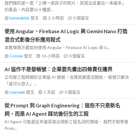
我們做的是一套「上傳一張孩子的照片，就寫出並畫出一本繪本」
的產品，內容要以十種語...
由
lumorakids
發文
2 小時前
0
個留言
使用 Angular、Firebase AI Logic 與 Gemini Nano 打造
混合式影像分析應用程式
本教學將示範如何使用 Angular、Firebase AI Logic 與 G...
由
Connie
發文
16 小時前
0
個留言
AI 協作不是發帳號：企業要先畫出四條責任邊界
公司替工程師開好企業版 AI 帳號，治理其實還沒開始。 帳號只解決
「誰可以登入」...
由
ryanvale
發文
1 天前
0
個留言
從 Prompt 到 Graph Engineering：這些不只是新名
詞，而是 AI Agent 踩坑後衍生的工程
AI Agent 可能是近年最容易出現新工程名詞的領域。 我們才剛學會
Prom...