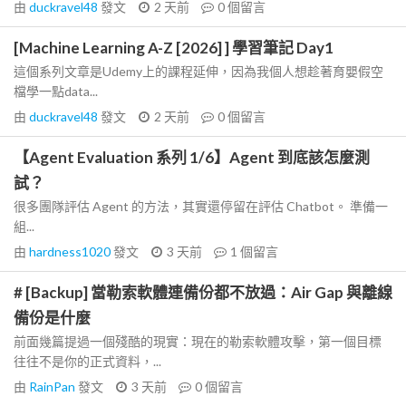
由
duckravel48
發文
2 天前
0
個留言
[Machine Learning A-Z [2026] ] 學習筆記 Day1
這個系列文章是Udemy上的課程延伸，因為我個人想趁著育嬰假空
檔學一點data...
由
duckravel48
發文
2 天前
0
個留言
【Agent Evaluation 系列 1/6】Agent 到底該怎麼測
試？
很多團隊評估 Agent 的方法，其實還停留在評估 Chatbot。 準備一
組...
由
hardness1020
發文
3 天前
1
個留言
# [Backup] 當勒索軟體連備份都不放過：Air Gap 與離線
備份是什麼
前面幾篇提過一個殘酷的現實：現在的勒索軟體攻擊，第一個目標
往往不是你的正式資料，...
由
RainPan
發文
3 天前
0
個留言