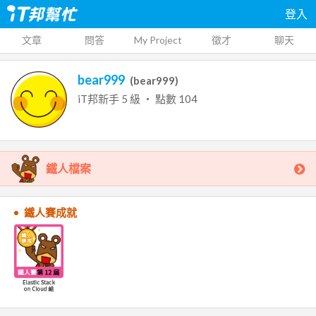
登入
文章
問答
My Project
徵才
聊天
bear999
(
bear999
)
iT邦新手
5
級 ‧ 點數
104
鐵人檔案
鐵人賽成就