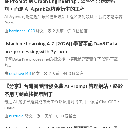
從 Prompt 到 Graph Engineering：這些不只是新名
詞，而是 AI Agent 踩坑後衍生的工程
AI Agent 可能是近年最容易出現新工程名詞的領域。 我們才剛學會
Prom...
由
hardness1020
發文
2 天前
0
個留言
[Machine Learning A-Z [2026] ] 學習筆記 Day3 Data
pre-processing with Python
了解Data Pre-processing的概念後，接著就是要實作了 資料下載
的...
由
duckravel48
發文
2 天前
0
個留言
【分享】台灣團隊開發 免費 AI Prompt 管理網站，終於
不用再到處找提示詞了
最近 AI 幾乎已經變成每天工作都會用到的工具。像是 ChatGPT、
Claud...
由
nlstudio
發文
3 天前
0
個留言