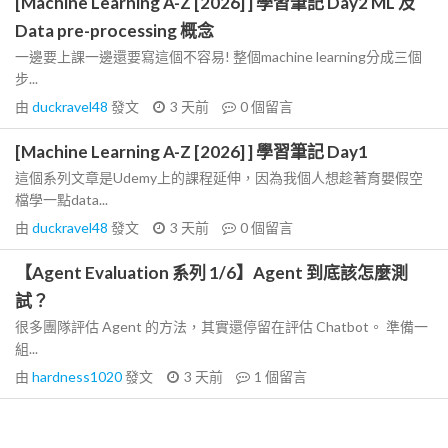
[Machine Learning A-Z [2026] ] 學習筆記 Day2 ML 及
Data pre-processing 概念
一邊要上課一邊還要寫這個不容易! 整個machine learning分成三個
步...
由
duckravel48
發文
3 天前
0
個留言
[Machine Learning A-Z [2026] ] 學習筆記 Day1
這個系列文章是Udemy上的課程延伸，因為我個人想趁著育嬰假空
檔學一點data...
由
duckravel48
發文
3 天前
0
個留言
【Agent Evaluation 系列 1/6】Agent 到底該怎麼測
試？
很多團隊評估 Agent 的方法，其實還停留在評估 Chatbot。 準備一
組...
由
hardness1020
發文
3 天前
1
個留言