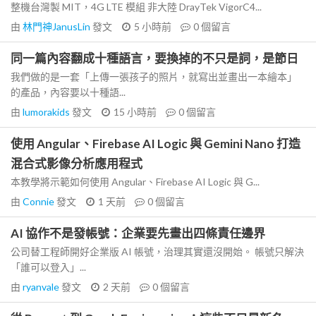
整機台灣製 MIT，4G LTE 模組 非大陸 DrayTek VigorC4...
由
林門神JanusLin
發文
5 小時前
0
個留言
同一篇內容翻成十種語言，要換掉的不只是詞，是節日
我們做的是一套「上傳一張孩子的照片，就寫出並畫出一本繪本」
的產品，內容要以十種語...
由
lumorakids
發文
15 小時前
0
個留言
使用 Angular、Firebase AI Logic 與 Gemini Nano 打造
混合式影像分析應用程式
本教學將示範如何使用 Angular、Firebase AI Logic 與 G...
由
Connie
發文
1 天前
0
個留言
AI 協作不是發帳號：企業要先畫出四條責任邊界
公司替工程師開好企業版 AI 帳號，治理其實還沒開始。 帳號只解決
「誰可以登入」...
由
ryanvale
發文
2 天前
0
個留言