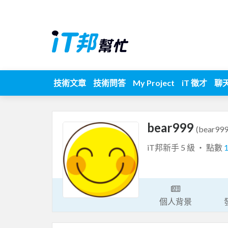
技術文章
技術問答
My Project
iT 徵才
聊
bear999
(bear999
iT邦新手 5 級 ‧ 點數
個人背景