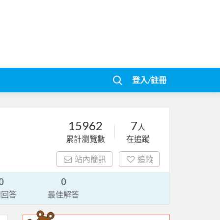
登入/註冊
15962
7
人
累計瀏覽數
在追蹤
站內簡訊
追蹤
0
0
請回答
最佳解答