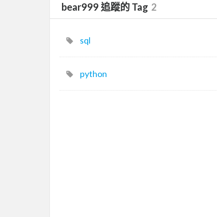
bear999 追蹤的 Tag
2
sql
python