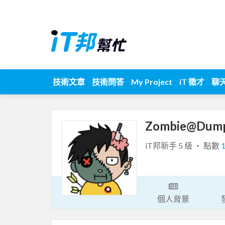
技術文章
技術問答
My Project
iT 徵才
聊
Zombie@Dum
iT邦新手 5 級 ‧ 點數
個人背景