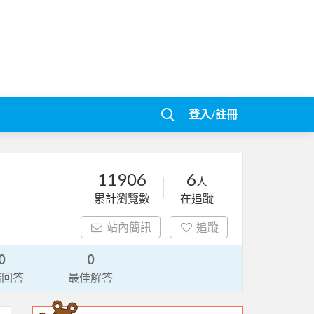
登入/註冊
11906
6
人
累計瀏覽數
在追蹤
站內簡訊
追蹤
0
0
請回答
最佳解答