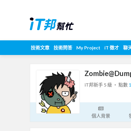
技術文章
技術問答
My Project
iT 徵才
聊
Zombie@Dum
iT邦新手 5 級 ‧ 點數
個人背景