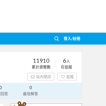
登入/註冊
11910
6
人
累計瀏覽數
在追蹤
站內簡訊
追蹤
0
0
請回答
最佳解答