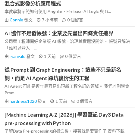
混合式影像分析應用程式
本教學將示範如何使用 Angular、Firebase AI Logic 與 G...
由
Connie
發文
7 小時前
0
個留言
AI 協作不是發帳號：企業要先畫出四條責任邊界
公司替工程師開好企業版 AI 帳號，治理其實還沒開始。 帳號只解決
「誰可以登入」...
由
ryanvale
發文
1 天前
0
個留言
從 Prompt 到 Graph Engineering：這些不只是新名
詞，而是 AI Agent 踩坑後衍生的工程
AI Agent 可能是近年最容易出現新工程名詞的領域。 我們才剛學會
Prom...
由
hardness1020
發文
1 天前
0
個留言
[Machine Learning A-Z [2026] ] 學習筆記 Day3 Data
pre-processing with Python
了解Data Pre-processing的概念後，接著就是要實作了 資料下載