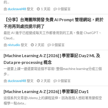
的...
由
duckravel48
發文
1 天前
0
個留言
【分享】台灣團隊開發 免費 AI Prompt 管理網站，終於
不用再到處找提示詞了
最近 AI 幾乎已經變成每天工作都會用到的工具。像是 ChatGPT、
Claud...
由
nlstudio
發文
2 天前
0
個留言
[Machine Learning A-Z [2026] ] 學習筆記 Day2 ML 及
Data pre-processing 概念
一邊要上課一邊還要寫這個不容易! 整個machine learning分成三個
步...
由
duckravel48
發文
2 天前
0
個留言
[Machine Learning A-Z [2026] ] 學習筆記 Day1
這個系列文章是Udemy上的課程延伸，因為我個人想趁著育嬰假空
檔學一點data...