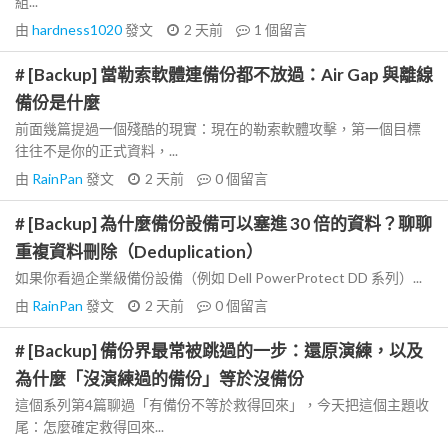
組...
由
hardness1020
發文
2 天前
1
個留言
# [Backup] 當勒索軟體連備份都不放過：Air Gap 與離線
備份是什麼
前面幾篇提過一個殘酷的現實：現在的勒索軟體攻擊，第一個目標
往往不是你的正式資料，...
由
RainPan
發文
2 天前
0
個留言
# [Backup] 為什麼備份設備可以塞進 30 倍的資料？聊聊
重複資料刪除（Deduplication）
如果你看過企業級備份設備（例如 Dell PowerProtect DD 系列）...
由
RainPan
發文
2 天前
0
個留言
# [Backup] 備份界最常被跳過的一步：還原演練，以及
為什麼「沒演練過的備份」等於沒備份
這個系列第4篇聊過「有備份不等於救得回來」，今天把這個主題收
尾：怎麼確定救得回來...