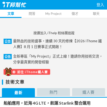
登入
文章
問答
My Project
徵才
聊天
按讚加入 iThelp 粉絲團追蹤
最熱血的技術盛事，連續 30 天的修煉【2026 iThome 鐵
公告
人賽】8 月 1 日賽事正式開啟！
全新專區「My Project」正式上線！邀請你用技術交流，
公告
分享最真實的開發經驗
前往 iThome鐵人賽
技術文章
熱門
鐵人賽
最新
船舶應用，近海 4G LTE，航運 Starlink 整合運用