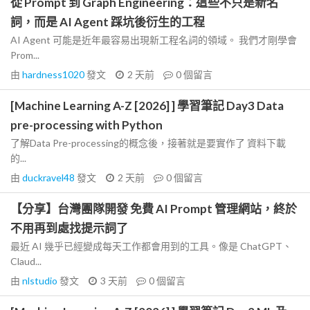
從 Prompt 到 Graph Engineering：這些不只是新名
詞，而是 AI Agent 踩坑後衍生的工程
AI Agent 可能是近年最容易出現新工程名詞的領域。 我們才剛學會
Prom...
由
hardness1020
發文
2 天前
0
個留言
[Machine Learning A-Z [2026] ] 學習筆記 Day3 Data
pre-processing with Python
了解Data Pre-processing的概念後，接著就是要實作了 資料下載
的...
由
duckravel48
發文
2 天前
0
個留言
【分享】台灣團隊開發 免費 AI Prompt 管理網站，終於
不用再到處找提示詞了
最近 AI 幾乎已經變成每天工作都會用到的工具。像是 ChatGPT、
Claud...
由
nlstudio
發文
3 天前
0
個留言