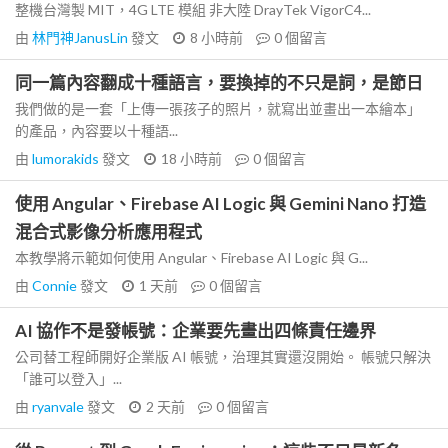
整機台灣製 MIT，4G LTE 模組 非大陸 DrayTek VigorC4...
由
林門神JanusLin
發文
8 小時前
0
個留言
同一篇內容翻成十種語言，要換掉的不只是詞，是節日
我們做的是一套「上傳一張孩子的照片，就寫出並畫出一本繪本」
的產品，內容要以十種語...
由
lumorakids
發文
18 小時前
0
個留言
使用 Angular、Firebase AI Logic 與 Gemini Nano 打造
混合式影像分析應用程式
本教學將示範如何使用 Angular、Firebase AI Logic 與 G...
由
Connie
發文
1 天前
0
個留言
AI 協作不是發帳號：企業要先畫出四條責任邊界
公司替工程師開好企業版 AI 帳號，治理其實還沒開始。 帳號只解決
「誰可以登入」...
由
ryanvale
發文
2 天前
0
個留言