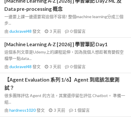
[Machine Learning A-Z [2026] ] 學習筆記 Day2 ML 及
Data pre-processing 概念
一邊要上課一邊還要寫這個不容易! 整個machine learning分成三個
步...
由
duckravel48
發文
3 天前
0
個留言
[Machine Learning A-Z [2026] ] 學習筆記 Day1
這個系列文章是Udemy上的課程延伸，因為我個人想趁著育嬰假空
檔學一點data...
由
duckravel48
發文
3 天前
0
個留言
【Agent Evaluation 系列 1/6】Agent 到底該怎麼測
試？
很多團隊評估 Agent 的方法，其實還停留在評估 Chatbot。 準備一
組...
由
hardness1020
發文
3 天前
1
個留言