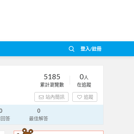
登入/註冊
5185
0
人
累計瀏覽數
在追蹤
站內簡訊
追蹤
0
0
請回答
最佳解答