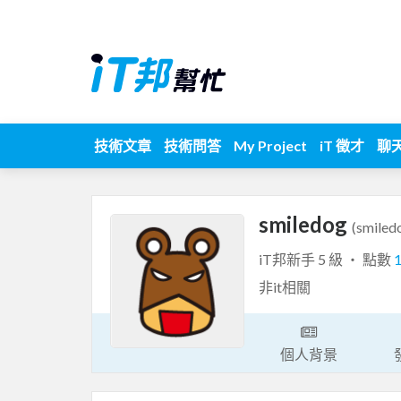
技術文章
技術問答
My Project
iT 徵才
聊
smiledog
(smiled
iT邦新手 5 級 ‧ 點數
非it相關
個人背景