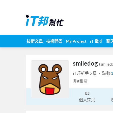
技術文章
技術問答
My Project
iT 徵才
聊
smiledog
(smiled
iT邦新手 5 級 ‧ 點數
非it相關
個人背景