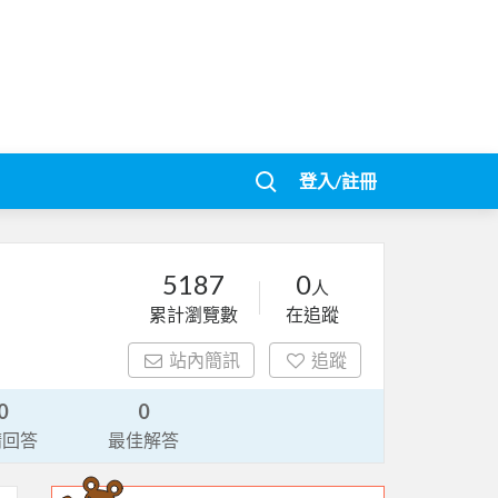
登入/註冊
5187
0
人
累計瀏覽數
在追蹤
站內簡訊
追蹤
0
0
請回答
最佳解答