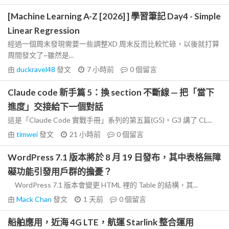
[Machine Learning A-Z [2026] ] 學習筆記 Day4 - Simple
Linear Regression
經過一個周末發現需要一些調整XD 周末反而比較忙碌，以後就打算
周間發文了~雖然是...
由
duckravel48
發文
7 小時前
0
個留言
Claude code 新手篇 5：換 section 不斷線 — 把「當下
進度」交接給下一個對話
這是「Claude Code 實戰手冊」系列的第五篇(G5)。G3 講了 CL...
由
timwei
發文
21 小時前
0
個留言
WordPress 7.1 版本將於 8 月 19 日發布，其中表格無障
礙功能引發用戶群的擔憂？
WordPress 7.1 版本會變更 HTML 裡的 Table 的結構，其...
由
Mack Chan
發文
1 天前
0
個留言
船舶應用，近海 4G LTE，航運 Starlink 整合運用