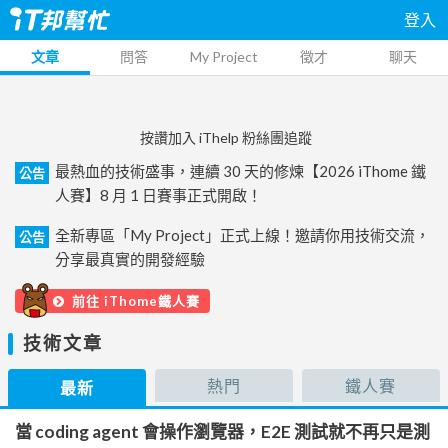
登入
文章
問答
My Project
徵才
聊天
按讚加入 iThelp 粉絲團追蹤
最熱血的技術盛事，連續 30 天的修煉【2026 iThome 鐵
公告
人賽】8 月 1 日賽事正式開啟！
全新專區「My Project」正式上線！邀請你用技術交流，
公告
分享最真實的開發經驗
前往 iThome鐵人賽
技術文章
熱門
鐵人賽
最新
當 coding agent 會操作瀏覽器，E2E 測試就不再只是測