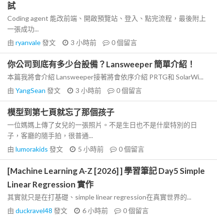
試
Coding agent 能改前端、開啟預覽站、登入、點完流程，最後附上
一張成功...
由
ryanvale
發文
3 小時前
0
個留言
你公司到底有多少台設備？Lansweeper 簡單介紹！
本篇我將會介紹 Lansweeper接著將會依序介紹 PRTG和 SolarWi...
由
YangSean
發文
3 小時前
0
個留言
模型到第七頁就忘了那個孩子
一位媽媽上傳了女兒的一張照片。不是生日也不是什麼特別的日
子，客廳的隨手拍，很普通...
由
lumorakids
發文
5 小時前
0
個留言
[Machine Learning A-Z [2026] ] 學習筆記 Day5 Simple
Linear Regression 實作
其實就只是在打基礎、simple linear regression在真實世界的...
由
duckravel48
發文
6 小時前
0
個留言