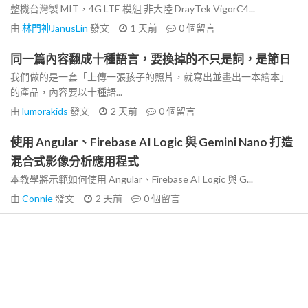
整機台灣製 MIT，4G LTE 模組 非大陸 DrayTek VigorC4...
由
林門神JanusLin
發文
1 天前
0
個留言
同一篇內容翻成十種語言，要換掉的不只是詞，是節日
我們做的是一套「上傳一張孩子的照片，就寫出並畫出一本繪本」
的產品，內容要以十種語...
由
lumorakids
發文
2 天前
0
個留言
使用 Angular、Firebase AI Logic 與 Gemini Nano 打造
混合式影像分析應用程式
本教學將示範如何使用 Angular、Firebase AI Logic 與 G...
由
Connie
發文
2 天前
0
個留言