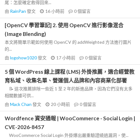
尾：怎麼確定救得回來...
由
RainPan
發文
16 小時前
0
個留言
[OpenCV 學習筆記] 2. 使用 OpenCV 進行影像混合
(Image Blending)
本文將簡單示範如何使用 OpenCV 的 addWeighted 方法進行圖片
的...
由
logohow1020
發文
17 小時前
0
個留言
5 個 WordPress 線上課程 (LMS) 外掛推薦，適合經營教
育私域、收集名單、營運個人品牌和內容商業化部署
📝 這次推薦排除一些近 1 至 2 年的新進品牌，因為它們沒有太多
相關數據可供...
由
Mack Chan
發文
20 小時前
0
個留言
Wordfence 資安通報 | WooCommerce - Social Login |
CVE-2026-8457
WooCommerce Social Login 外掛爆出嚴重驗證繞過漏洞，使...