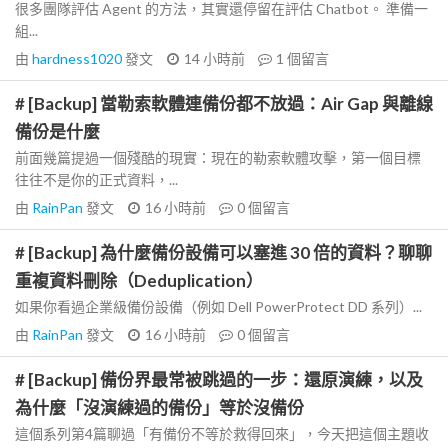
很多團隊評估 Agent 的方法，其實還停留在評估 Chatbot。 準備一
組...
由
hardness1020
發文
14 小時前
1
個留言
# [Backup] 當勒索軟體連備份都不放過：Air Gap 與離線
備份是什麼
前面幾篇提過一個殘酷的現實：現在的勒索軟體攻擊，第一個目標
往往不是你的正式資料，...
由
RainPan
發文
16 小時前
0
個留言
# [Backup] 為什麼備份設備可以塞進 30 倍的資料？聊聊
重複資料刪除（Deduplication）
如果你看過企業級備份設備（例如 Dell PowerProtect DD 系列）...
由
RainPan
發文
16 小時前
0
個留言
# [Backup] 備份界最常被跳過的一步：還原演練，以及
為什麼「沒演練過的備份」等於沒備份
這個系列第4篇聊過「有備份不等於救得回來」，今天把這個主題收