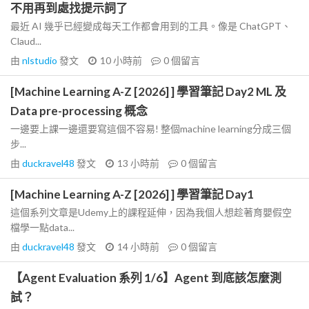
不用再到處找提示詞了
最近 AI 幾乎已經變成每天工作都會用到的工具。像是 ChatGPT、
Claud...
由
nlstudio
發文
10 小時前
0
個留言
[Machine Learning A-Z [2026] ] 學習筆記 Day2 ML 及
Data pre-processing 概念
一邊要上課一邊還要寫這個不容易! 整個machine learning分成三個
步...
由
duckravel48
發文
13 小時前
0
個留言
[Machine Learning A-Z [2026] ] 學習筆記 Day1
這個系列文章是Udemy上的課程延伸，因為我個人想趁著育嬰假空
檔學一點data...
由
duckravel48
發文
14 小時前
0
個留言
【Agent Evaluation 系列 1/6】Agent 到底該怎麼測
試？