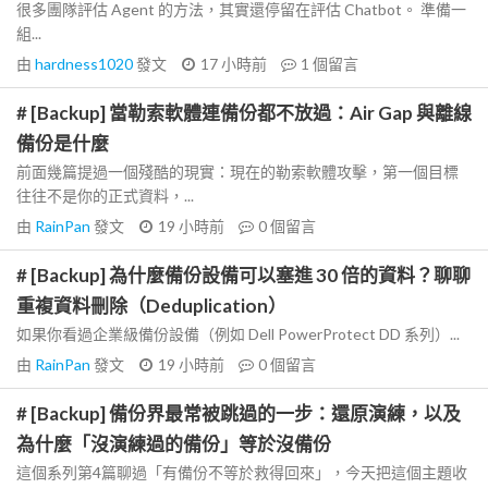
很多團隊評估 Agent 的方法，其實還停留在評估 Chatbot。 準備一
組...
由
hardness1020
發文
17 小時前
1
個留言
# [Backup] 當勒索軟體連備份都不放過：Air Gap 與離線
備份是什麼
前面幾篇提過一個殘酷的現實：現在的勒索軟體攻擊，第一個目標
往往不是你的正式資料，...
由
RainPan
發文
19 小時前
0
個留言
# [Backup] 為什麼備份設備可以塞進 30 倍的資料？聊聊
重複資料刪除（Deduplication）
如果你看過企業級備份設備（例如 Dell PowerProtect DD 系列）...
由
RainPan
發文
19 小時前
0
個留言
# [Backup] 備份界最常被跳過的一步：還原演練，以及
為什麼「沒演練過的備份」等於沒備份
這個系列第4篇聊過「有備份不等於救得回來」，今天把這個主題收