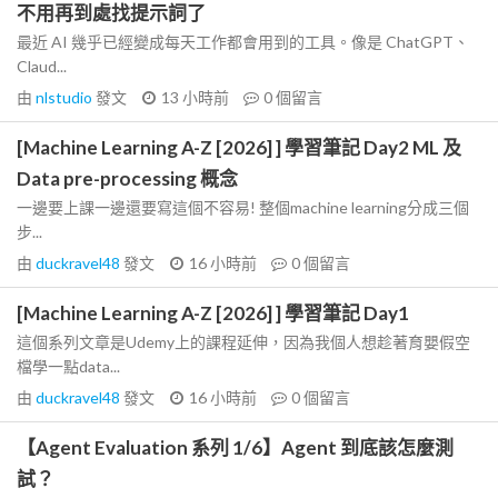
不用再到處找提示詞了
最近 AI 幾乎已經變成每天工作都會用到的工具。像是 ChatGPT、
Claud...
由
nlstudio
發文
13 小時前
0
個留言
[Machine Learning A-Z [2026] ] 學習筆記 Day2 ML 及
Data pre-processing 概念
一邊要上課一邊還要寫這個不容易! 整個machine learning分成三個
步...
由
duckravel48
發文
16 小時前
0
個留言
[Machine Learning A-Z [2026] ] 學習筆記 Day1
這個系列文章是Udemy上的課程延伸，因為我個人想趁著育嬰假空
檔學一點data...
由
duckravel48
發文
16 小時前
0
個留言
【Agent Evaluation 系列 1/6】Agent 到底該怎麼測
試？