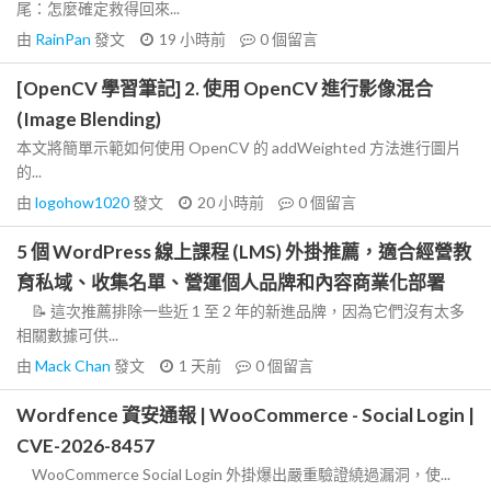
尾：怎麼確定救得回來...
由
RainPan
發文
19 小時前
0
個留言
[OpenCV 學習筆記] 2. 使用 OpenCV 進行影像混合
(Image Blending)
本文將簡單示範如何使用 OpenCV 的 addWeighted 方法進行圖片
的...
由
logohow1020
發文
20 小時前
0
個留言
5 個 WordPress 線上課程 (LMS) 外掛推薦，適合經營教
育私域、收集名單、營運個人品牌和內容商業化部署
📝 這次推薦排除一些近 1 至 2 年的新進品牌，因為它們沒有太多
相關數據可供...
由
Mack Chan
發文
1 天前
0
個留言
Wordfence 資安通報 | WooCommerce - Social Login |
CVE-2026-8457
WooCommerce Social Login 外掛爆出嚴重驗證繞過漏洞，使...