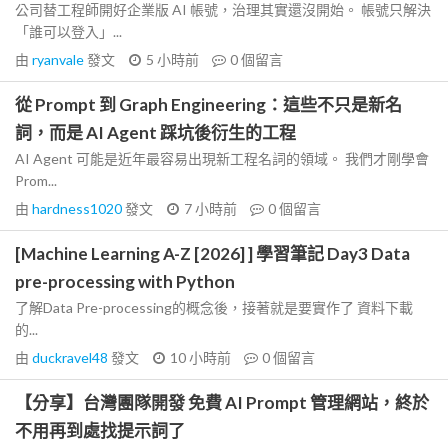
公司替工程師開好企業版 AI 帳號，治理其實還沒開始。 帳號只解決
「誰可以登入」...
由
ryanvale
發文
5 小時前
0
個留言
從 Prompt 到 Graph Engineering：這些不只是新名
詞，而是 AI Agent 踩坑後衍生的工程
AI Agent 可能是近年最容易出現新工程名詞的領域。 我們才剛學會
Prom...
由
hardness1020
發文
7 小時前
0
個留言
[Machine Learning A-Z [2026] ] 學習筆記 Day3 Data
pre-processing with Python
了解Data Pre-processing的概念後，接著就是要實作了 資料下載
的...
由
duckravel48
發文
10 小時前
0
個留言
【分享】台灣團隊開發 免費 AI Prompt 管理網站，終於
不用再到處找提示詞了