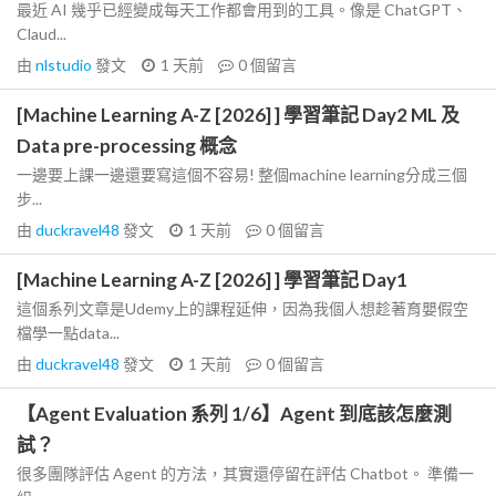
最近 AI 幾乎已經變成每天工作都會用到的工具。像是 ChatGPT、
Claud...
由
nlstudio
發文
1 天前
0
個留言
[Machine Learning A-Z [2026] ] 學習筆記 Day2 ML 及
Data pre-processing 概念
一邊要上課一邊還要寫這個不容易! 整個machine learning分成三個
步...
由
duckravel48
發文
1 天前
0
個留言
[Machine Learning A-Z [2026] ] 學習筆記 Day1
這個系列文章是Udemy上的課程延伸，因為我個人想趁著育嬰假空
檔學一點data...
由
duckravel48
發文
1 天前
0
個留言
【Agent Evaluation 系列 1/6】Agent 到底該怎麼測
試？
很多團隊評估 Agent 的方法，其實還停留在評估 Chatbot。 準備一