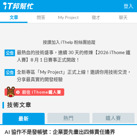
登入
文章
問答
My Project
徵才
聊天
按讚加入 iThelp 粉絲團追蹤
最熱血的技術盛事，連續 30 天的修煉【2026 iThome 鐵
公告
人賽】8 月 1 日賽事正式開啟！
全新專區「My Project」正式上線！邀請你用技術交流，
公告
分享最真實的開發經驗
前往 iThome鐵人賽
技術文章
熱門
鐵人賽
最新
AI 協作不是發帳號：企業要先畫出四條責任邊界