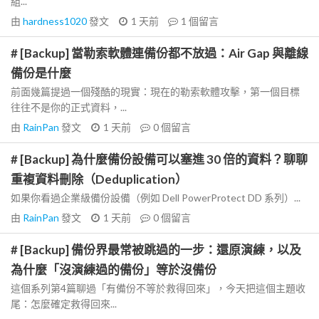
組...
由
hardness1020
發文
1 天前
1
個留言
# [Backup] 當勒索軟體連備份都不放過：Air Gap 與離線
備份是什麼
前面幾篇提過一個殘酷的現實：現在的勒索軟體攻擊，第一個目標
往往不是你的正式資料，...
由
RainPan
發文
1 天前
0
個留言
# [Backup] 為什麼備份設備可以塞進 30 倍的資料？聊聊
重複資料刪除（Deduplication）
如果你看過企業級備份設備（例如 Dell PowerProtect DD 系列）...
由
RainPan
發文
1 天前
0
個留言
# [Backup] 備份界最常被跳過的一步：還原演練，以及
為什麼「沒演練過的備份」等於沒備份
這個系列第4篇聊過「有備份不等於救得回來」，今天把這個主題收
尾：怎麼確定救得回來...