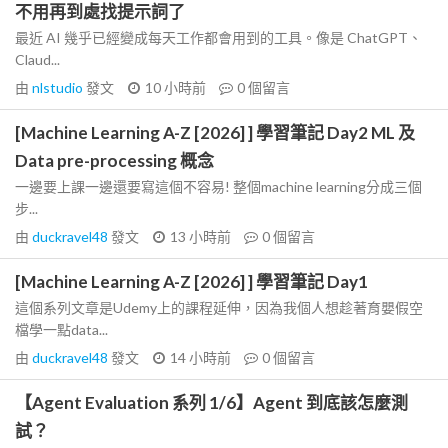
不用再到處找提示詞了
最近 AI 幾乎已經變成每天工作都會用到的工具。像是 ChatGPT、
Claud...
由
nlstudio
發文
10 小時前
0
個留言
[Machine Learning A-Z [2026] ] 學習筆記 Day2 ML 及
Data pre-processing 概念
一邊要上課一邊還要寫這個不容易! 整個machine learning分成三個
步...
由
duckravel48
發文
13 小時前
0
個留言
[Machine Learning A-Z [2026] ] 學習筆記 Day1
這個系列文章是Udemy上的課程延伸，因為我個人想趁著育嬰假空
檔學一點data...
由
duckravel48
發文
14 小時前
0
個留言
【Agent Evaluation 系列 1/6】Agent 到底該怎麼測
試？