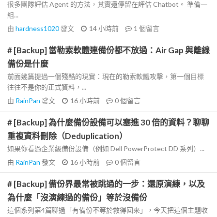
很多團隊評估 Agent 的方法，其實還停留在評估 Chatbot。 準備一
組...
由
hardness1020
發文
14 小時前
1
個留言
# [Backup] 當勒索軟體連備份都不放過：Air Gap 與離線
備份是什麼
前面幾篇提過一個殘酷的現實：現在的勒索軟體攻擊，第一個目標
往往不是你的正式資料，...
由
RainPan
發文
16 小時前
0
個留言
# [Backup] 為什麼備份設備可以塞進 30 倍的資料？聊聊
重複資料刪除（Deduplication）
如果你看過企業級備份設備（例如 Dell PowerProtect DD 系列）...
由
RainPan
發文
16 小時前
0
個留言
# [Backup] 備份界最常被跳過的一步：還原演練，以及
為什麼「沒演練過的備份」等於沒備份
這個系列第4篇聊過「有備份不等於救得回來」，今天把這個主題收