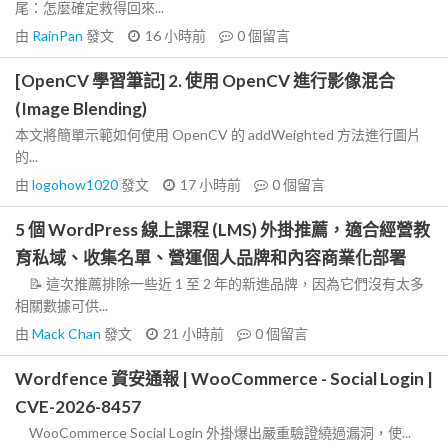
尾：怎麼確定救得回來...
由
RainPan
發文
16 小時前
0
個留言
[OpenCV 學習筆記] 2. 使用 OpenCV 進行影像混合
(Image Blending)
本文將簡單示範如何使用 OpenCV 的 addWeighted 方法進行圖片
的...
由
logohow1020
發文
17 小時前
0
個留言
5 個 WordPress 線上課程 (LMS) 外掛推薦，適合經營教
育私域、收集名單、營運個人品牌和內容商業化部署
📝 這次推薦排除一些近 1 至 2 年的新進品牌，因為它們沒有太多
相關數據可供...
由
Mack Chan
發文
21 小時前
0
個留言
Wordfence 資安通報 | WooCommerce - Social Login |
CVE-2026-8457
WooCommerce Social Login 外掛爆出嚴重驗證繞過漏洞，使...