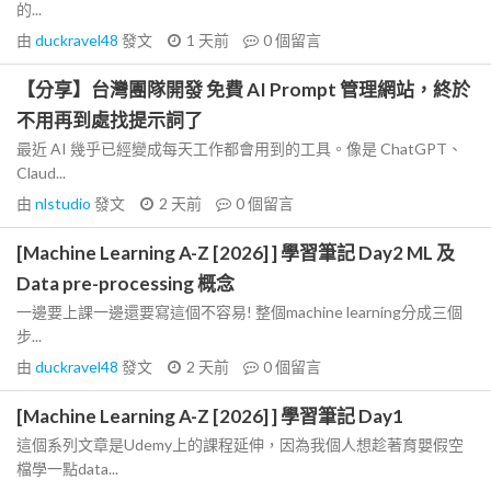
的...
由
duckravel48
發文
1 天前
0
個留言
【分享】台灣團隊開發 免費 AI Prompt 管理網站，終於
不用再到處找提示詞了
最近 AI 幾乎已經變成每天工作都會用到的工具。像是 ChatGPT、
Claud...
由
nlstudio
發文
2 天前
0
個留言
[Machine Learning A-Z [2026] ] 學習筆記 Day2 ML 及
Data pre-processing 概念
一邊要上課一邊還要寫這個不容易! 整個machine learning分成三個
步...
由
duckravel48
發文
2 天前
0
個留言
[Machine Learning A-Z [2026] ] 學習筆記 Day1
這個系列文章是Udemy上的課程延伸，因為我個人想趁著育嬰假空
檔學一點data...