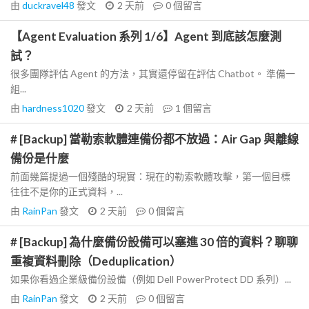
由
duckravel48
發文
2 天前
0
個留言
【Agent Evaluation 系列 1/6】Agent 到底該怎麼測
試？
很多團隊評估 Agent 的方法，其實還停留在評估 Chatbot。 準備一
組...
由
hardness1020
發文
2 天前
1
個留言
# [Backup] 當勒索軟體連備份都不放過：Air Gap 與離線
備份是什麼
前面幾篇提過一個殘酷的現實：現在的勒索軟體攻擊，第一個目標
往往不是你的正式資料，...
由
RainPan
發文
2 天前
0
個留言
# [Backup] 為什麼備份設備可以塞進 30 倍的資料？聊聊
重複資料刪除（Deduplication）
如果你看過企業級備份設備（例如 Dell PowerProtect DD 系列）...
由
RainPan
發文
2 天前
0
個留言