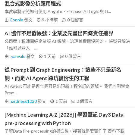
混合式影像分析應用程式
本教學將示範如何使用 Angular、Firebase AI Logic 與 G...
由
Connie
發文
9 小時前
0
個留言
AI 協作不是發帳號：企業要先畫出四條責任邊界
公司替工程師開好企業版 AI 帳號，治理其實還沒開始。 帳號只解決
「誰可以登入」...
由
ryanvale
發文
1 天前
0
個留言
從 Prompt 到 Graph Engineering：這些不只是新名
詞，而是 AI Agent 踩坑後衍生的工程
AI Agent 可能是近年最容易出現新工程名詞的領域。 我們才剛學會
Prom...
由
hardness1020
發文
1 天前
0
個留言
[Machine Learning A-Z [2026] ] 學習筆記 Day3 Data
pre-processing with Python
了解Data Pre-processing的概念後，接著就是要實作了 資料下載