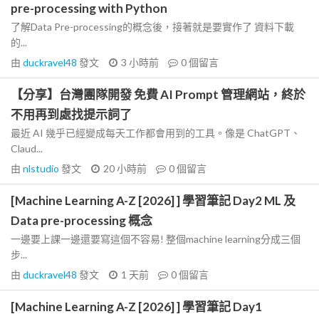
pre-processing with Python
了解Data Pre-processing的概念後，接著就是要實作了 資料下載
的...
由
duckravel48
發文
3 小時前
0
個留言
【分享】台灣團隊開發 免費 AI Prompt 管理網站，終於
不用再到處找提示詞了
最近 AI 幾乎已經變成每天工作都會用到的工具。像是 ChatGPT、
Claud...
由
nlstudio
發文
20 小時前
0
個留言
[Machine Learning A-Z [2026] ] 學習筆記 Day2 ML 及
Data pre-processing 概念
一邊要上課一邊還要寫這個不容易! 整個machine learning分成三個
步...
由
duckravel48
發文
1 天前
0
個留言
[Machine Learning A-Z [2026] ] 學習筆記 Day1