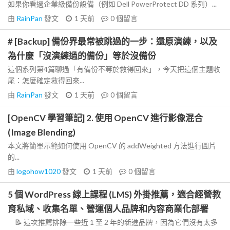
如果你看過企業級備份設備（例如 Dell PowerProtect DD 系列）...
由
RainPan
發文
1 天前
0
個留言
# [Backup] 備份界最常被跳過的一步：還原演練，以及
為什麼「沒演練過的備份」等於沒備份
這個系列第4篇聊過「有備份不等於救得回來」，今天把這個主題收
尾：怎麼確定救得回來...
由
RainPan
發文
1 天前
0
個留言
[OpenCV 學習筆記] 2. 使用 OpenCV 進行影像混合
(Image Blending)
本文將簡單示範如何使用 OpenCV 的 addWeighted 方法進行圖片
的...
由
logohow1020
發文
1 天前
0
個留言
5 個 WordPress 線上課程 (LMS) 外掛推薦，適合經營教
育私域、收集名單、營運個人品牌和內容商業化部署
📝 這次推薦排除一些近 1 至 2 年的新進品牌，因為它們沒有太多