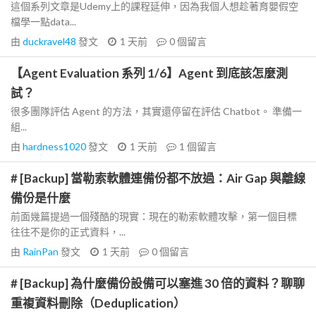
這個系列文章是Udemy上的課程延伸，因為我個人想趁著育嬰假空
檔學一點data...
由
duckravel48
發文
1 天前
0
個留言
【Agent Evaluation 系列 1/6】Agent 到底該怎麼測
試？
很多團隊評估 Agent 的方法，其實還停留在評估 Chatbot。 準備一
組...
由
hardness1020
發文
1 天前
1
個留言
# [Backup] 當勒索軟體連備份都不放過：Air Gap 與離線
備份是什麼
前面幾篇提過一個殘酷的現實：現在的勒索軟體攻擊，第一個目標
往往不是你的正式資料，...
由
RainPan
發文
1 天前
0
個留言
# [Backup] 為什麼備份設備可以塞進 30 倍的資料？聊聊
重複資料刪除（Deduplication）