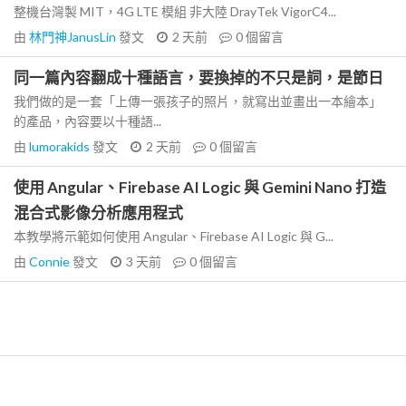
整機台灣製 MIT，4G LTE 模組 非大陸 DrayTek VigorC4...
由
林門神JanusLin
發文
2 天前
0
個留言
同一篇內容翻成十種語言，要換掉的不只是詞，是節日
我們做的是一套「上傳一張孩子的照片，就寫出並畫出一本繪本」
的產品，內容要以十種語...
由
lumorakids
發文
2 天前
0
個留言
使用 Angular、Firebase AI Logic 與 Gemini Nano 打造
混合式影像分析應用程式
本教學將示範如何使用 Angular、Firebase AI Logic 與 G...
由
Connie
發文
3 天前
0
個留言