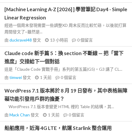
[Machine Learning A-Z [2026] ] 學習筆記 Day4 - Simple
Linear Regression
經過一個周末發現需要一些調整XD 周末反而比較忙碌，以後就打算
周間發文了~雖然是...
由
duckravel48
發文
13 小時前
0
個留言
Claude code 新手篇 5：換 section 不斷線 — 把「當下
進度」交接給下一個對話
這是「Claude Code 實戰手冊」系列的第五篇(G5)。G3 講了 CL...
由
timwei
發文
1 天前
0
個留言
WordPress 7.1 版本將於 8 月 19 日發布，其中表格無障
礙功能引發用戶群的擔憂？
WordPress 7.1 版本會變更 HTML 裡的 Table 的結構，其...
由
Mack Chan
發文
1 天前
0
個留言
船舶應用，近海 4G LTE，航運 Starlink 整合運用