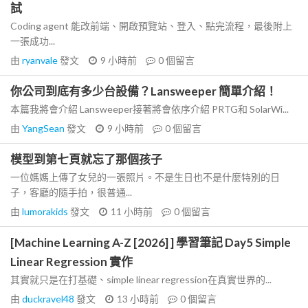
試
Coding agent 能改前端、開啟預覽站、登入、點完流程，最後附上
一張成功...
由
ryanvale
發文
9 小時前
0
個留言
你公司到底有多少台設備？Lansweeper 簡單介紹！
本篇我將會介紹 Lansweeper接著將會依序介紹 PRTG和 SolarWi...
由
YangSean
發文
9 小時前
0
個留言
模型到第七頁就忘了那個孩子
一位媽媽上傳了女兒的一張照片。不是生日也不是什麼特別的日
子，客廳的隨手拍，很普通...
由
lumorakids
發文
11 小時前
0
個留言
[Machine Learning A-Z [2026] ] 學習筆記 Day5 Simple
Linear Regression 實作
其實就只是在打基礎、simple linear regression在真實世界的...
由
duckravel48
發文
13 小時前
0
個留言