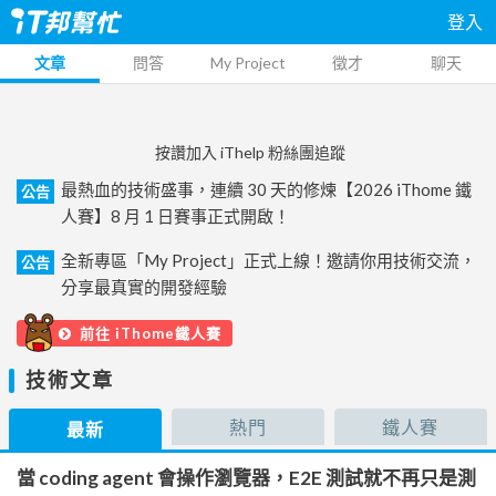
登入
文章
問答
My Project
徵才
聊天
按讚加入 iThelp 粉絲團追蹤
最熱血的技術盛事，連續 30 天的修煉【2026 iThome 鐵
公告
人賽】8 月 1 日賽事正式開啟！
全新專區「My Project」正式上線！邀請你用技術交流，
公告
分享最真實的開發經驗
前往 iThome鐵人賽
技術文章
熱門
鐵人賽
最新
當 coding agent 會操作瀏覽器，E2E 測試就不再只是測