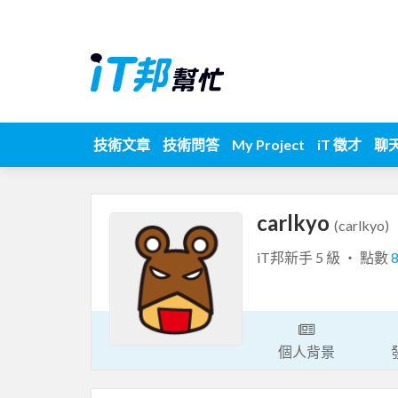
技術文章
技術問答
My Project
iT 徵才
聊
carlkyo
(carlkyo)
iT邦新手 5 級 ‧ 點數
個人背景