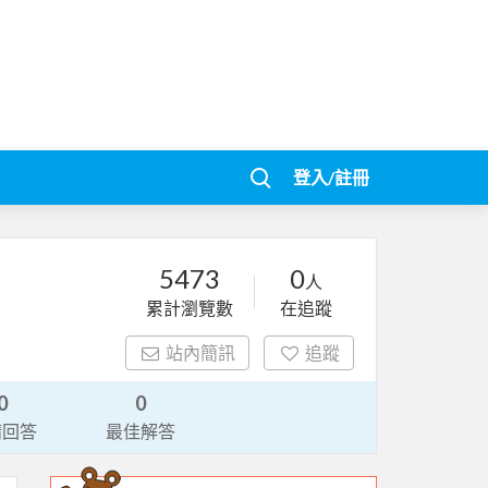
登入/註冊
5473
0
人
累計瀏覽數
在追蹤
站內簡訊
追蹤
0
0
請回答
最佳解答