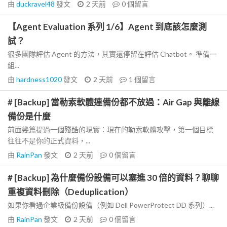
由
duckravel48
發文
2 天前
0
個留言
【Agent Evaluation 系列 1/6】Agent 到底該怎麼測
試？
很多團隊評估 Agent 的方法，其實還停留在評估 Chatbot。 準備一
組...
由
hardness1020
發文
2 天前
1
個留言
# [Backup] 當勒索軟體連備份都不放過：Air Gap 與離線
備份是什麼
前面幾篇提過一個殘酷的現實：現在的勒索軟體攻擊，第一個目標
往往不是你的正式資料，...
由
RainPan
發文
2 天前
0
個留言
# [Backup] 為什麼備份設備可以塞進 30 倍的資料？聊聊
重複資料刪除（Deduplication）
如果你看過企業級備份設備（例如 Dell PowerProtect DD 系列）...
由
RainPan
發文
2 天前
0
個留言