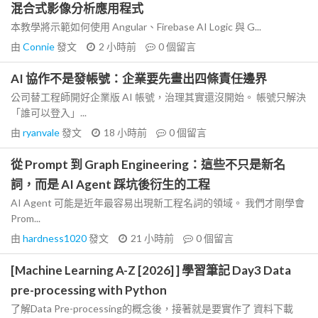
混合式影像分析應用程式
本教學將示範如何使用 Angular、Firebase AI Logic 與 G...
由
Connie
發文
2 小時前
0
個留言
AI 協作不是發帳號：企業要先畫出四條責任邊界
公司替工程師開好企業版 AI 帳號，治理其實還沒開始。 帳號只解決
「誰可以登入」...
由
ryanvale
發文
18 小時前
0
個留言
從 Prompt 到 Graph Engineering：這些不只是新名
詞，而是 AI Agent 踩坑後衍生的工程
AI Agent 可能是近年最容易出現新工程名詞的領域。 我們才剛學會
Prom...
由
hardness1020
發文
21 小時前
0
個留言
[Machine Learning A-Z [2026] ] 學習筆記 Day3 Data
pre-processing with Python
了解Data Pre-processing的概念後，接著就是要實作了 資料下載