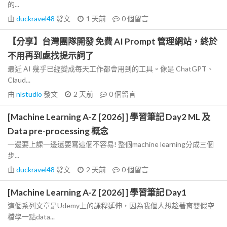
的...
由
duckravel48
發文
1 天前
0
個留言
【分享】台灣團隊開發 免費 AI Prompt 管理網站，終於
不用再到處找提示詞了
最近 AI 幾乎已經變成每天工作都會用到的工具。像是 ChatGPT、
Claud...
由
nlstudio
發文
2 天前
0
個留言
[Machine Learning A-Z [2026] ] 學習筆記 Day2 ML 及
Data pre-processing 概念
一邊要上課一邊還要寫這個不容易! 整個machine learning分成三個
步...
由
duckravel48
發文
2 天前
0
個留言
[Machine Learning A-Z [2026] ] 學習筆記 Day1
這個系列文章是Udemy上的課程延伸，因為我個人想趁著育嬰假空
檔學一點data...