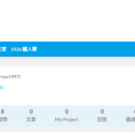
天室
2026 鐵人賽
imyu1997)
50
8
0
0
0
發問
文章
My Project
回答
邀