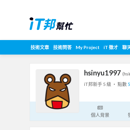
技術文章
技術問答
My Project
iT 徵才
聊
hsinyu1997
(hs
iT邦新手 5 級 ‧ 點數
個人背景