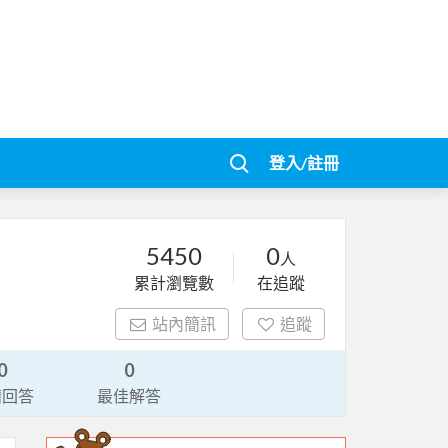
登入/註冊
5450
0
人
累計瀏覽數
在追蹤
站內簡訊
追蹤
0
0
請回答
最佳解答