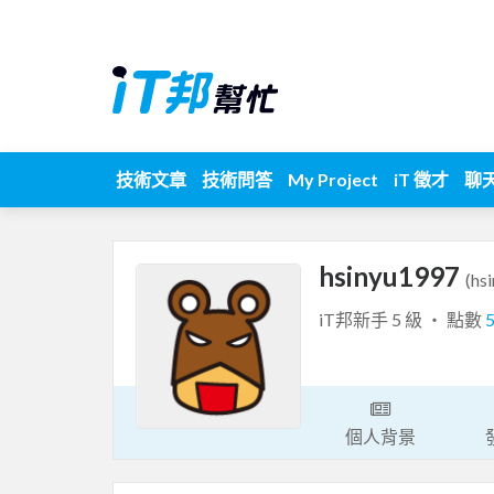
技術文章
技術問答
My Project
iT 徵才
聊
hsinyu1997
(hs
iT邦新手 5 級 ‧ 點數
個人背景