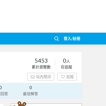
登入/註冊
5453
0
人
累計瀏覽數
在追蹤
站內簡訊
追蹤
0
0
請回答
最佳解答