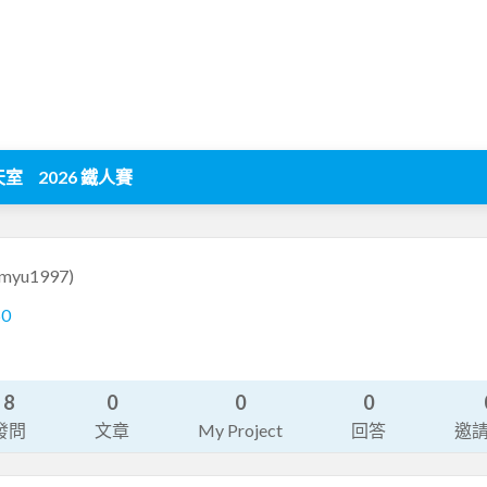
天室
2026 鐵人賽
imyu1997)
50
8
0
0
0
發問
文章
My Project
回答
邀