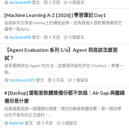
由
duckravel48
發文
3 天前
0
個留言
[Machine Learning A-Z [2026] ] 學習筆記 Day1
這個系列文章是Udemy上的課程延伸，因為我個人想趁著育嬰假空
檔學一點data...
由
duckravel48
發文
3 天前
0
個留言
【Agent Evaluation 系列 1/6】Agent 到底該怎麼測
試？
很多團隊評估 Agent 的方法，其實還停留在評估 Chatbot。 準備一
組...
由
hardness1020
發文
3 天前
1
個留言
# [Backup] 當勒索軟體連備份都不放過：Air Gap 與離線
備份是什麼
前面幾篇提過一個殘酷的現實：現在的勒索軟體攻擊，第一個目標
往往不是你的正式資料，...
由
RainPan
發文
3 天前
0
個留言