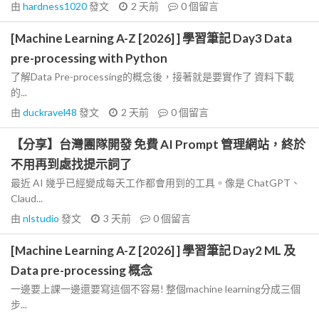
由
hardness1020
發文
2 天前
0
個留言
[Machine Learning A-Z [2026] ] 學習筆記 Day3 Data
pre-processing with Python
了解Data Pre-processing的概念後，接著就是要實作了 資料下載
的...
由
duckravel48
發文
2 天前
0
個留言
【分享】台灣團隊開發 免費 AI Prompt 管理網站，終於
不用再到處找提示詞了
最近 AI 幾乎已經變成每天工作都會用到的工具。像是 ChatGPT、
Claud...
由
nlstudio
發文
3 天前
0
個留言
[Machine Learning A-Z [2026] ] 學習筆記 Day2 ML 及
Data pre-processing 概念
一邊要上課一邊還要寫這個不容易! 整個machine learning分成三個
步...