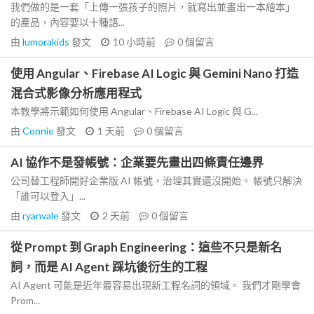
我們做的是一套「上傳一張孩子的照片，就寫出並畫出一本繪本」
的產品，內容要以十種語...
由
lumorakids
發文
10 小時前
0
個留言
使用 Angular、Firebase AI Logic 與 Gemini Nano 打造
混合式影像分析應用程式
本教學將示範如何使用 Angular、Firebase AI Logic 與 G...
由
Connie
發文
1 天前
0
個留言
AI 協作不是發帳號：企業要先畫出四條責任邊界
公司替工程師開好企業版 AI 帳號，治理其實還沒開始。 帳號只解決
「誰可以登入」...
由
ryanvale
發文
2 天前
0
個留言
從 Prompt 到 Graph Engineering：這些不只是新名
詞，而是 AI Agent 踩坑後衍生的工程
AI Agent 可能是近年最容易出現新工程名詞的領域。 我們才剛學會
Prom...