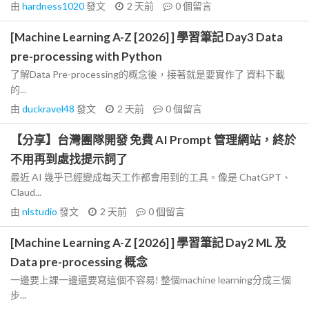
由
hardness1020
發文
2 天前
0
個留言
[Machine Learning A-Z [2026] ] 學習筆記 Day3 Data
pre-processing with Python
了解Data Pre-processing的概念後，接著就是要實作了 資料下載
的...
由
duckravel48
發文
2 天前
0
個留言
【分享】台灣團隊開發 免費 AI Prompt 管理網站，終於
不用再到處找提示詞了
最近 AI 幾乎已經變成每天工作都會用到的工具。像是 ChatGPT、
Claud...
由
nlstudio
發文
2 天前
0
個留言
[Machine Learning A-Z [2026] ] 學習筆記 Day2 ML 及
Data pre-processing 概念
一邊要上課一邊還要寫這個不容易! 整個machine learning分成三個
步...