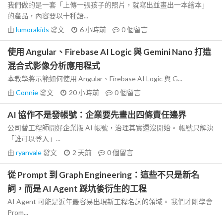
我們做的是一套「上傳一張孩子的照片，就寫出並畫出一本繪本」
的產品，內容要以十種語...
由
lumorakids
發文
6 小時前
0
個留言
使用 Angular、Firebase AI Logic 與 Gemini Nano 打造
混合式影像分析應用程式
本教學將示範如何使用 Angular、Firebase AI Logic 與 G...
由
Connie
發文
20 小時前
0
個留言
AI 協作不是發帳號：企業要先畫出四條責任邊界
公司替工程師開好企業版 AI 帳號，治理其實還沒開始。 帳號只解決
「誰可以登入」...
由
ryanvale
發文
2 天前
0
個留言
從 Prompt 到 Graph Engineering：這些不只是新名
詞，而是 AI Agent 踩坑後衍生的工程
AI Agent 可能是近年最容易出現新工程名詞的領域。 我們才剛學會
Prom...