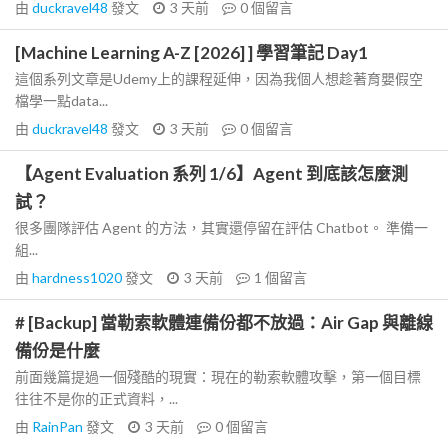
由
duckravel48
發文
3 天前
0
個留言
[Machine Learning A-Z [2026] ] 學習筆記 Day1
這個系列文章是Udemy上的課程延伸，因為我個人想趁著育嬰假空
檔學一點data...
由
duckravel48
發文
3 天前
0
個留言
【Agent Evaluation 系列 1/6】Agent 到底該怎麼測
試？
很多團隊評估 Agent 的方法，其實還停留在評估 Chatbot。 準備一
組...
由
hardness1020
發文
3 天前
1
個留言
# [Backup] 當勒索軟體連備份都不放過：Air Gap 與離線
備份是什麼
前面幾篇提過一個殘酷的現實：現在的勒索軟體攻擊，第一個目標
往往不是你的正式資料，...
由
RainPan
發文
3 天前
0
個留言