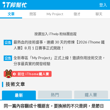
登入
文章
問答
My Project
徵才
聊天
按讚加入 iThelp 粉絲團追蹤
最熱血的技術盛事，連續 30 天的修煉【2026 iThome 鐵
公告
人賽】8 月 1 日賽事正式開啟！
全新專區「My Project」正式上線！邀請你用技術交流，
公告
分享最真實的開發經驗
前往 iThome鐵人賽
技術文章
熱門
鐵人賽
最新
同一篇內容翻成十種語言，要換掉的不只是詞，是節日