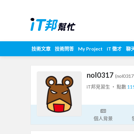
技術文章
技術問答
My Project
iT 徵才
聊
nol0317
(nol0317
iT邦見習生 ‧ 點數
11
個人背景