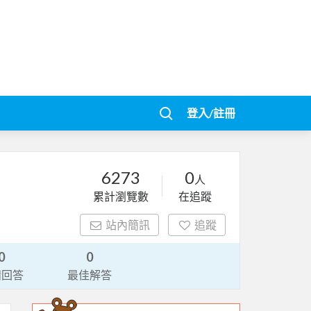
登入/註冊
6273
0
人
累計瀏覽數
在追蹤
站內簡訊
追蹤
0
0
請回答
最佳解答