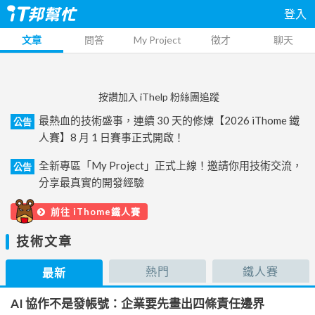
登入
文章
問答
My Project
徵才
聊天
按讚加入 iThelp 粉絲團追蹤
最熱血的技術盛事，連續 30 天的修煉【2026 iThome 鐵
公告
人賽】8 月 1 日賽事正式開啟！
全新專區「My Project」正式上線！邀請你用技術交流，
公告
分享最真實的開發經驗
前往 iThome鐵人賽
技術文章
熱門
鐵人賽
最新
AI 協作不是發帳號：企業要先畫出四條責任邊界