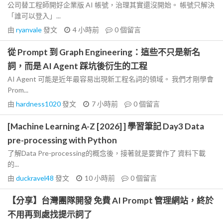
公司替工程師開好企業版 AI 帳號，治理其實還沒開始。 帳號只解決
「誰可以登入」...
由
ryanvale
發文
4 小時前
0
個留言
從 Prompt 到 Graph Engineering：這些不只是新名
詞，而是 AI Agent 踩坑後衍生的工程
AI Agent 可能是近年最容易出現新工程名詞的領域。 我們才剛學會
Prom...
由
hardness1020
發文
7 小時前
0
個留言
[Machine Learning A-Z [2026] ] 學習筆記 Day3 Data
pre-processing with Python
了解Data Pre-processing的概念後，接著就是要實作了 資料下載
的...
由
duckravel48
發文
10 小時前
0
個留言
【分享】台灣團隊開發 免費 AI Prompt 管理網站，終於
不用再到處找提示詞了