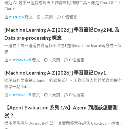
最近 AI 幾乎已經變成每天工作都會用到的工具。像是 ChatGPT、
Claud...
由
nlstudio
發文
1 天前
0
個留言
[Machine Learning A-Z [2026] ] 學習筆記 Day2 ML 及
Data pre-processing 概念
一邊要上課一邊還要寫這個不容易! 整個machine learning分成三個
步...
由
duckravel48
發文
1 天前
0
個留言
[Machine Learning A-Z [2026] ] 學習筆記 Day1
這個系列文章是Udemy上的課程延伸，因為我個人想趁著育嬰假空
檔學一點data...
由
duckravel48
發文
1 天前
0
個留言
【Agent Evaluation 系列 1/6】Agent 到底該怎麼測
試？
很多團隊評估 Agent 的方法，其實還停留在評估 Chatbot。 準備一