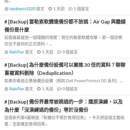
組...
由
hardness1020
發文
1 天前
1
個留言
# [Backup] 當勒索軟體連備份都不放過：Air Gap 與離線
備份是什麼
前面幾篇提過一個殘酷的現實：現在的勒索軟體攻擊，第一個目標
往往不是你的正式資料，...
由
RainPan
發文
1 天前
0
個留言
# [Backup] 為什麼備份設備可以塞進 30 倍的資料？聊聊
重複資料刪除（Deduplication）
如果你看過企業級備份設備（例如 Dell PowerProtect DD 系列）...
由
RainPan
發文
1 天前
0
個留言
# [Backup] 備份界最常被跳過的一步：還原演練，以及
為什麼「沒演練過的備份」等於沒備份
這個系列第4篇聊過「有備份不等於救得回來」，今天把這個主題收
尾：怎麼確定救得回來...