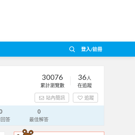
登入/註冊
30076
36
人
累計瀏覽數
在追蹤
站內簡訊
追蹤
0
0
請回答
最佳解答