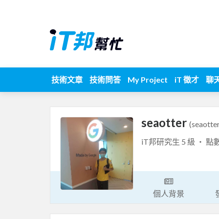
技術文章
技術問答
My Project
iT 徵才
聊
seaotter
(seaotte
iT邦研究生 5 級 ‧ 點
個人背景