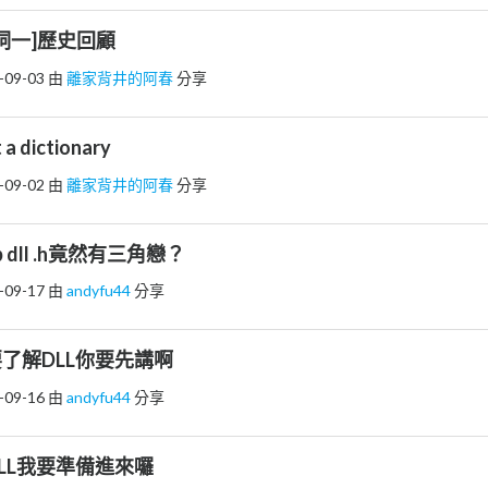
[名詞一]歷史回顧
-09-03
由
離家背井的阿春
分享
 a dictionary
-09-02
由
離家背井的阿春
分享
 dll .h竟然有三角戀？
-09-17
由
andyfu44
分享
了解DLL你要先講啊
-09-16
由
andyfu44
分享
LL我要準備進來囉