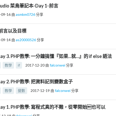
Studio 菜鳥筆記本-Day 1-前言
-09-16
由
asmkm0726
分享
前言以及目標
-09-14
由
as20000526
分享
ay 3. PHP教學: 一分鐘搞懂『如果...就...』的 if else 語法
教學
if
2017-12-20
由
falconwei
分享
Day 2. PHP教學: 把資料記到變數盒子
教學
變數
2017-12-19
由
falconwei
分享
Day 1. PHP教學: 寫程式真的不難，從零開始也可以
-12-18
由
falconwei
分享