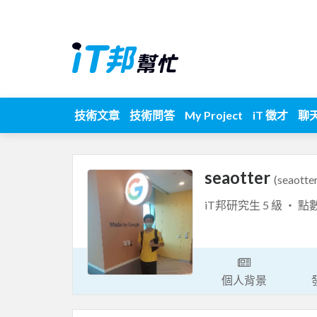
技術文章
技術問答
My Project
iT 徵才
聊
seaotter
(seaotte
iT邦研究生 5 級 ‧ 點
個人背景