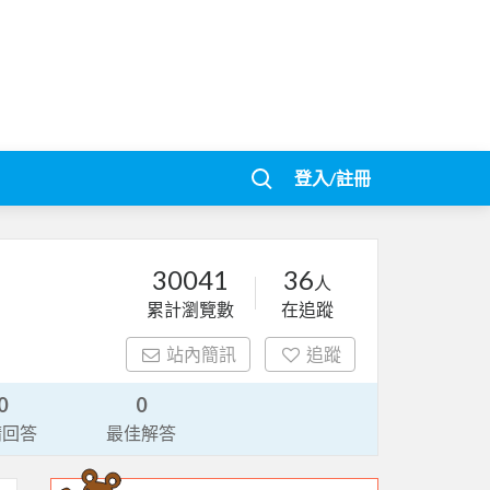
登入/註冊
30041
36
人
累計瀏覽數
在追蹤
站內簡訊
追蹤
0
0
請回答
最佳解答