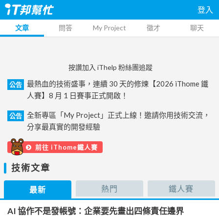
登入
文章
問答
My Project
徵才
聊天
按讚加入 iThelp 粉絲團追蹤
最熱血的技術盛事，連續 30 天的修煉【2026 iThome 鐵
公告
人賽】8 月 1 日賽事正式開啟！
全新專區「My Project」正式上線！邀請你用技術交流，
公告
分享最真實的開發經驗
前往 iThome鐵人賽
技術文章
熱門
鐵人賽
最新
AI 協作不是發帳號：企業要先畫出四條責任邊界