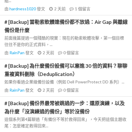
組...
由
hardness1020
發文
2 天前
1
個留言
# [Backup] 當勒索軟體連備份都不放過：Air Gap 與離線
備份是什麼
前面幾篇提過一個殘酷的現實：現在的勒索軟體攻擊，第一個目標
往往不是你的正式資料，...
由
RainPan
發文
2 天前
0
個留言
# [Backup] 為什麼備份設備可以塞進 30 倍的資料？聊聊
重複資料刪除（Deduplication）
如果你看過企業級備份設備（例如 Dell PowerProtect DD 系列）...
由
RainPan
發文
2 天前
0
個留言
# [Backup] 備份界最常被跳過的一步：還原演練，以及
為什麼「沒演練過的備份」等於沒備份
這個系列第4篇聊過「有備份不等於救得回來」，今天把這個主題收
尾：怎麼確定救得回來...