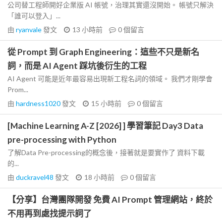
公司替工程師開好企業版 AI 帳號，治理其實還沒開始。 帳號只解決
「誰可以登入」...
由
ryanvale
發文
13 小時前
0
個留言
從 Prompt 到 Graph Engineering：這些不只是新名
詞，而是 AI Agent 踩坑後衍生的工程
AI Agent 可能是近年最容易出現新工程名詞的領域。 我們才剛學會
Prom...
由
hardness1020
發文
15 小時前
0
個留言
[Machine Learning A-Z [2026] ] 學習筆記 Day3 Data
pre-processing with Python
了解Data Pre-processing的概念後，接著就是要實作了 資料下載
的...
由
duckravel48
發文
18 小時前
0
個留言
【分享】台灣團隊開發 免費 AI Prompt 管理網站，終於
不用再到處找提示詞了