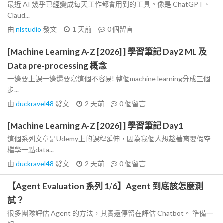
最近 AI 幾乎已經變成每天工作都會用到的工具。像是 ChatGPT、
Claud...
由
nlstudio
發文
1 天前
0
個留言
[Machine Learning A-Z [2026] ] 學習筆記 Day2 ML 及
Data pre-processing 概念
一邊要上課一邊還要寫這個不容易! 整個machine learning分成三個
步...
由
duckravel48
發文
2 天前
0
個留言
[Machine Learning A-Z [2026] ] 學習筆記 Day1
這個系列文章是Udemy上的課程延伸，因為我個人想趁著育嬰假空
檔學一點data...
由
duckravel48
發文
2 天前
0
個留言
【Agent Evaluation 系列 1/6】Agent 到底該怎麼測
試？
很多團隊評估 Agent 的方法，其實還停留在評估 Chatbot。 準備一