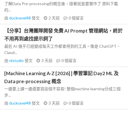
了解Data Pre-processing的概念後，接著就是要實作了 資料下載
的...
由
duckravel48
發文
2 天前
0
個留言
【分享】台灣團隊開發 免費 AI Prompt 管理網站，終於
不用再到處找提示詞了
最近 AI 幾乎已經變成每天工作都會用到的工具。像是 ChatGPT、
Claud...
由
nlstudio
發文
3 天前
0
個留言
[Machine Learning A-Z [2026] ] 學習筆記 Day2 ML 及
Data pre-processing 概念
一邊要上課一邊還要寫這個不容易! 整個machine learning分成三個
步...
由
duckravel48
發文
3 天前
0
個留言