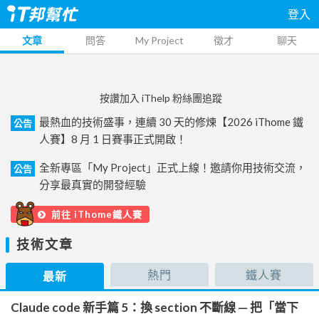
登入
文章
問答
My Project
徵才
聊天
按讚加入 iThelp 粉絲團追蹤
最熱血的技術盛事，連續 30 天的修煉【2026 iThome 鐵
公告
人賽】8 月 1 日賽事正式開啟！
全新專區「My Project」正式上線！邀請你用技術交流，
公告
分享最真實的開發經驗
前往 iThome鐵人賽
技術文章
熱門
鐵人賽
最新
Claude code 新手篇 5：換 section 不斷線 — 把「當下