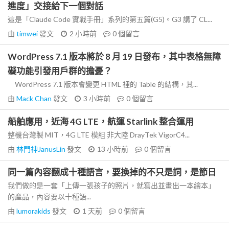
進度」交接給下一個對話
這是「Claude Code 實戰手冊」系列的第五篇(G5)。G3 講了 CL...
由
timwei
發文
2 小時前
0
個留言
WordPress 7.1 版本將於 8 月 19 日發布，其中表格無障
礙功能引發用戶群的擔憂？
WordPress 7.1 版本會變更 HTML 裡的 Table 的結構，其...
由
Mack Chan
發文
3 小時前
0
個留言
船舶應用，近海 4G LTE，航運 Starlink 整合運用
整機台灣製 MIT，4G LTE 模組 非大陸 DrayTek VigorC4...
由
林門神JanusLin
發文
13 小時前
0
個留言
同一篇內容翻成十種語言，要換掉的不只是詞，是節日
我們做的是一套「上傳一張孩子的照片，就寫出並畫出一本繪本」
的產品，內容要以十種語...
由
lumorakids
發文
1 天前
0
個留言