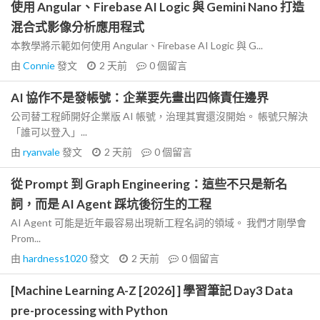
使用 Angular、Firebase AI Logic 與 Gemini Nano 打造
混合式影像分析應用程式
本教學將示範如何使用 Angular、Firebase AI Logic 與 G...
由
Connie
發文
2 天前
0
個留言
AI 協作不是發帳號：企業要先畫出四條責任邊界
公司替工程師開好企業版 AI 帳號，治理其實還沒開始。 帳號只解決
「誰可以登入」...
由
ryanvale
發文
2 天前
0
個留言
從 Prompt 到 Graph Engineering：這些不只是新名
詞，而是 AI Agent 踩坑後衍生的工程
AI Agent 可能是近年最容易出現新工程名詞的領域。 我們才剛學會
Prom...
由
hardness1020
發文
2 天前
0
個留言
[Machine Learning A-Z [2026] ] 學習筆記 Day3 Data
pre-processing with Python